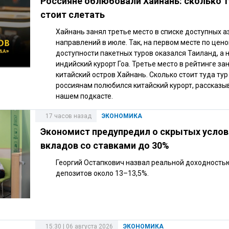
Россияне облюбовали Хайнань: сколько 
стоит слетать
Хайнань занял третье место в списке доступных а
направлений в июле. Так, на первом месте по цен
доступности пакетных туров оказался Таиланд, а 
индийский курорт Гоа. Третье место в рейтинге за
китайский остров Хайнань. Сколько стоит туда тур
россиянам полюбился китайский курорт, рассказы
нашем подкасте.
17 часов назад
ЭКОНОМИКА
Экономист предупредил о скрытых услов
вкладов со ставками до 30%
Георгий Остапкович назвал реальной доходность
депозитов около 13–13,5%.
15:30 | 06 августа 2026
ЭКОНОМИКА