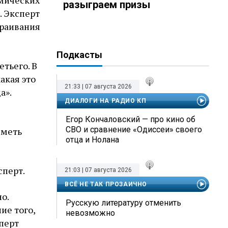
омических
разыграем призы
. Эксперт
траивания
Подкасты
етьего. В
акая это
21:33 | 07 августа 2026
а».
ДИАЛОГИ НА РАДИО КП
Егор Кончаловский — про кино об
СВО и сравнение «Одиссеи» своего
иметь
отца и Нолана
сперт.
21:03 | 07 августа 2026
ВСЁ НЕ ТАК ПРОЗАИЧНО
о.
Русскую литературу отменить
ие того,
невозможно
перт