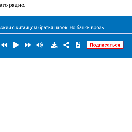
его радио.
ский с китайцем братья навек. Но банки врозь