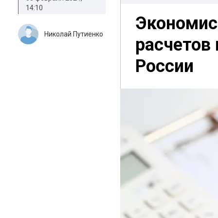
14:10
Экономис
Николай Путиенко
расчетов 
России