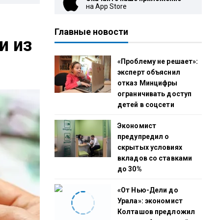
на App Store
Главные новости
и из
«Проблему не решает»:
эксперт объяснил
отказ Минцифры
ограничивать доступ
детей в соцсети
Экономист
предупредил о
скрытых условиях
вкладов со ставками
до 30%
«От Нью-Дели до
Урала»: экономист
Колташов предложил