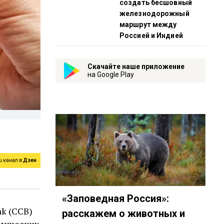
создать бесшовный
железнодорожный
маршрут между
Россией и Индией
Скачайте наше приложение
на Google Play
ш канал в
Дзен
«Заповедная Россия»:
k (ССВ)
расскажем о животных и