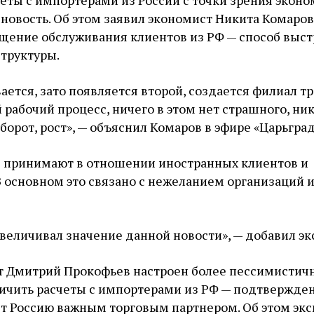
еты с импортерами из России с точки зрения экон
 новость. Об этом заявил экономист Никита Комаров
ащение обслуживания клиентов из РФ — способ выс
труктуры.
ется, зато появляется второй, создается филиал тр
рабочий процесс, ничего в этом нет страшного, ник
борот, рост», — объяснил Комаров в эфире «Царьград
принимают в отношении иностранных клиентов и
В основном это связано с нежеланием организаций 
увеличивал значение данной новости», — добавил эк
т Дмитрий Прокофьев настроен более пессимистичн
ичить расчеты с импортерами из РФ — подтвержден
ет Россию важным торговым партнером. Об этом экс