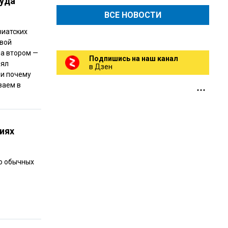
туда
ВСЕ НОВОСТИ
зиатских
овой
на втором —
Подпишись на наш канал
нял
в Дзен
 и почему
ваем в
иях
ю обычных