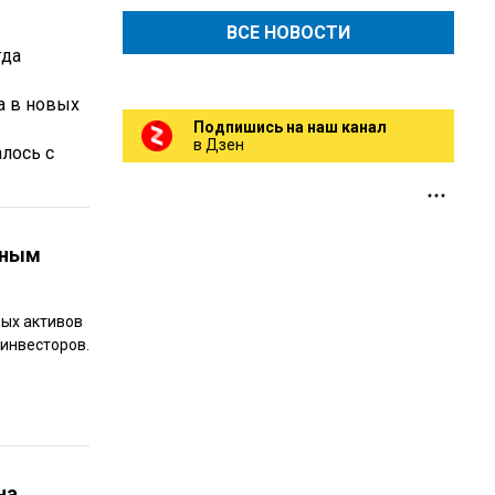
ВСЕ НОВОСТИ
гда
а в новых
Подпишись на наш канал
в Дзен
алось с
сным
вых активов
инвесторов.
на