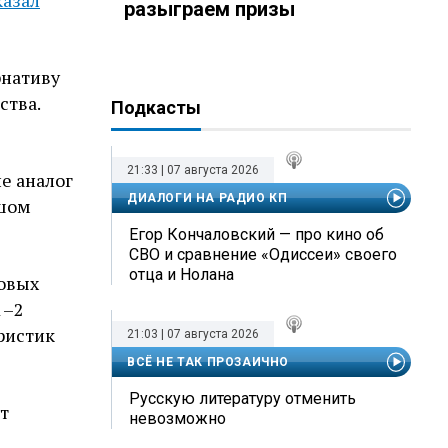
азал
разыграем призы
рнативу
ства.
Подкасты
21:33 | 07 августа 2026
е аналог
ДИАЛОГИ НА РАДИО КП
ьшом
Егор Кончаловский — про кино об
СВО и сравнение «Одиссеи» своего
отца и Нолана
довых
1–2
ристик
21:03 | 07 августа 2026
ВСЁ НЕ ТАК ПРОЗАИЧНО
Русскую литературу отменить
т
невозможно