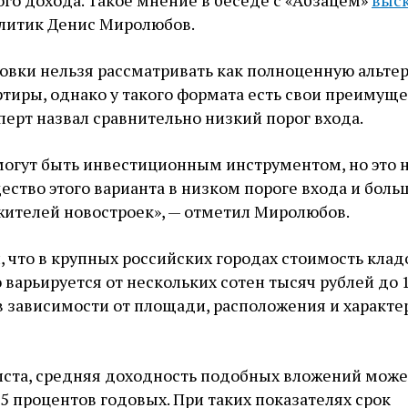
го дохода. Такое мнение в беседе с «Абзацем»
выск
литик Денис Миролюбов.
довки нельзя рассматривать как полноценную альте
тиры, однако у такого формата есть свои преимуще
перт назвал сравнительно низкий порог входа.
огут быть инвестиционным инструментом, но это н
ство этого варианта в низком пороге входа и бол
жителей новостроек», — отметил Миролюбов.
 что в крупных российских городах стоимость кла
арьируется от нескольких сотен тысяч рублей до 
 зависимости от площади, расположения и характе
иста, средняя доходность подобных вложений може
15 процентов годовых. При таких показателях срок