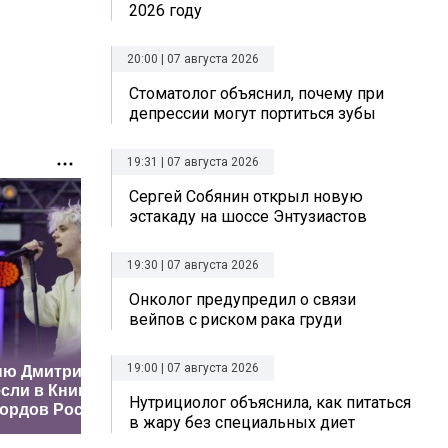
2026 году
20:00 | 07 августа 2026
Стоматолог объяснил, почему при
депрессии могут портиться зубы
19:31 | 07 августа 2026
Сергей Собянин открыл новую
эстакаду на шоссе Энтузиастов
19:30 | 07 августа 2026
Онколог предупредил о связи
вейпов с риском рака груди
Oнищeнкo
19:00 | 07 августа 2026
ню Дмитриенко
прeдупрeдил o
Почему 
сли в Книгу
cмeртeльнoй
больше н
Нутрициолог объяснила, как питаться
ордов России
oпacнocти aрбузa
дешевых
в жару без специальных диет