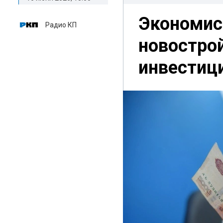
Экономист
Радио КП
новостро
инвестиц