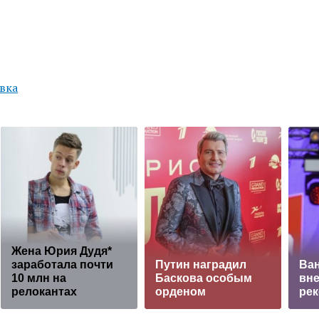
вка
Жена Юрия Дудя*
заработала почти
Путин наградил
Ва
10 млн на
Баскова особым
вне
релокантах
орденом
рек