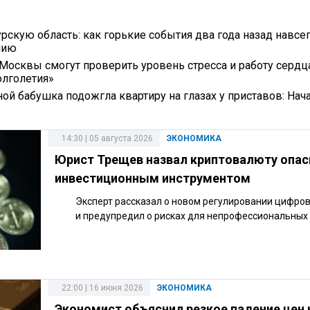
рскую область: как горькие события два года назад навсе
мию
Москвы смогут проверить уровень стресса и работу сердц
олголетия»
ой бабушка подожгла квартиру на глазах у приставов: Нач
14:30 | 05 августа 2026
ЭКОНОМИКА
Юрист Трещев назвал криптовалюту опа
инвестиционным инструментом
Эксперт рассказал о новом регулировании цифро
и предупредил о рисках для непрофессиональных 
22:00 | 16 июня 2026
ЭКОНОМИКА
Экономист объяснил резкое падение цен 