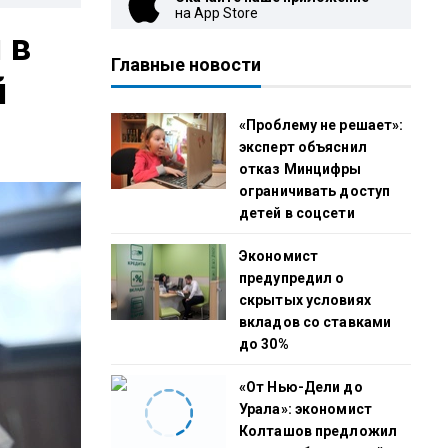
на App Store
 в
Главные новости
й
«Проблему не решает»:
эксперт объяснил
отказ Минцифры
ограничивать доступ
детей в соцсети
Экономист
предупредил о
скрытых условиях
вкладов со ставками
до 30%
«От Нью-Дели до
Урала»: экономист
Колташов предложил