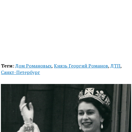
Теги:
Дом Романовых
,
Князь Георгий Романов
,
ДТП
,
Санкт-Петербург