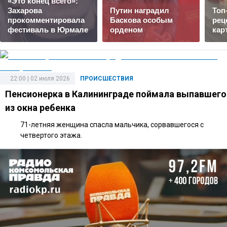
«Это конец всего»:
Захарова
Путин наградил
Топ
прокомментировала
Баскова особым
рец
фестиваль в Юрмале
орденом
кар
22:00 | 02 июля 2026
ПРОИСШЕСТВИЯ
Пенсионерка в Калининграде поймала выпавшего
из окна ребенка
71-летняя женщина спасла мальчика, сорвавшегося с
четвертого этажа.