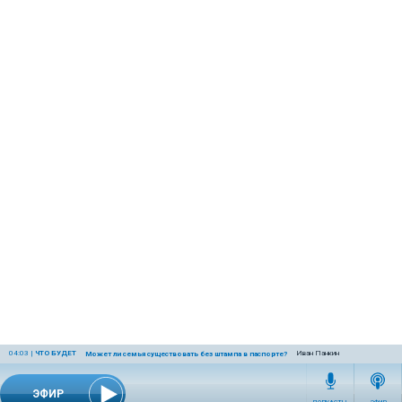
04:03
|
ЧТО БУДЕТ
Иван Панкин
Может ли семья существовать без штампа в паспорте?
ЭФИР