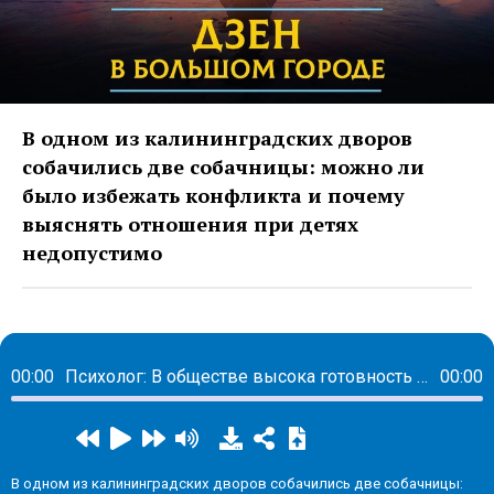
В одном из калининградских дворов
собачились две собачницы: можно ли
было избежать конфликта и почему
выяснять отношения при детях
недопустимо
00:00
Психолог: В обществе высока готовность к агрессии
00:00
В одном из калининградских дворов собачились две собачницы: