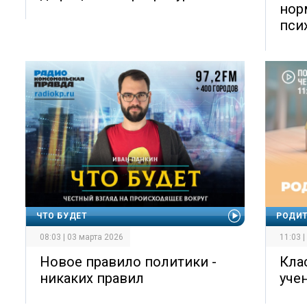
нор
пси
ЧТО БУДЕТ
РОДИТ
08:03 | 03 марта 2026
11:03 
Новое правило политики -
Кла
никаких правил
учен