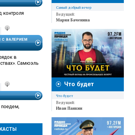
Самый добрый вечер
д контроля
Ведущий:
Мария Баченина
И С ВАЛЕРИЕМ
рядок в
ствах». Самюэль
Что будет
Что будет
Ведущий:
 поедем,
Иван Панкин
ДКАСТЫ