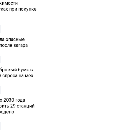
жимости
ках при покупке
ла опасные
после загара
обровый бум» в
 спроса на мех
о 2030 года
оить 29 станций
родепо