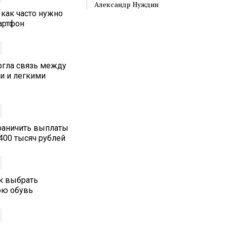
Александр Нуждин
 как часто нужно
артфон
ргла связь между
и и легкими
граничить выплаты
400 тысяч рублей
ак выбрать
юю обувь