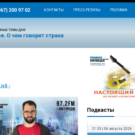
967) 200 97 02
КОНТАКТЫ
ПРЕСС-РЕЛИЗЫ
РЕКЛАМА
ВНЫЕ ТЕМЫ ДНЯ
е. О чем говорит страна
ая
ий ›
Подкасты
21:33 | 06 августа 2026