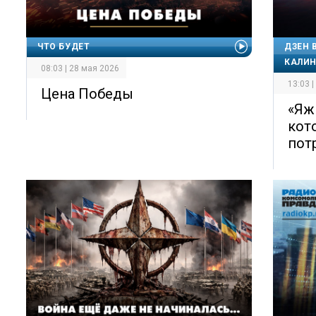
ЧТО БУДЕТ
ДЗЕН 
КАЛИ
08:03 | 28 мая 2026
13:03 
Цена Победы
«Яж
кот
пот