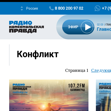
8 800 200 97 02
+7 (
Россия
02:03
|
ГЛА
ЭФИР
Главно
Конфликт
Страница 1
Следующ
Следующ
Нумерация
страница
страниц