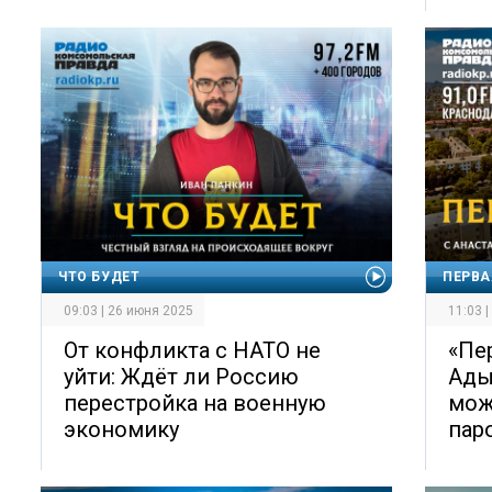
ЧТО БУДЕТ
ПЕРВА
09:03 | 26 июня 2025
11:03 
От конфликта с НАТО не
«Пе
уйти: Ждёт ли Россию
Ады
перестройка на военную
мож
экономику
пар