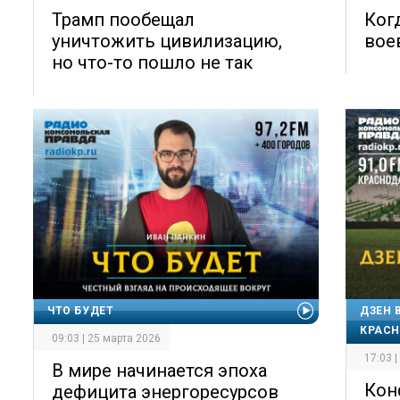
Трамп пообещал
Ког
уничтожить цивилизацию,
вое
но что-то пошло не так
ЧТО БУДЕТ
ДЗЕН 
КРАС
09:03 | 25 марта 2026
17:03 
В мире начинается эпоха
Кон
дефицита энергоресурсов