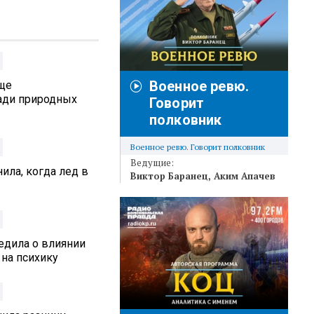
Военное ревю.
аще
ади природных
Говорит
полковник
Военное ревю. Говорит полковник
Ведущие:
ила, когда лед в
Виктор Баранец
Аким Апачев
едила о влиянии
 на психику