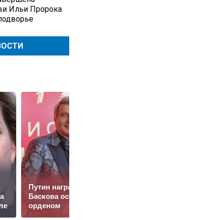
ви Ильи Пророка
подворье
ВОСТИ
Казахстан готовит
Путин наградил
платный въезд: кого
а
Баскова особым
коснутся новые
ле
орденом
правила