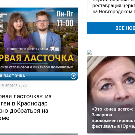
реставрация церк
на Новгородском 
ВСЕ НО
Я ЛАСТОЧКА
| 18 апреля 2025
рвая ласточка»: из
геи в Краснодар
«Это конец всего»:
но добраться на
Захарова
оме
прокомментировал
фестиваль в Юрма