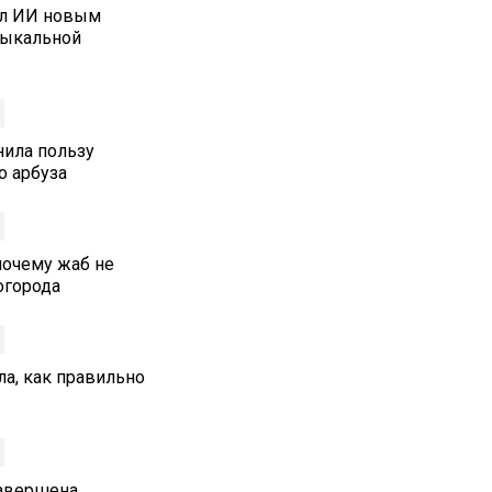
ал ИИ новым
зыкальной
нила пользу
о арбуза
почему жаб не
 огорода
а, как правильно
Завершена