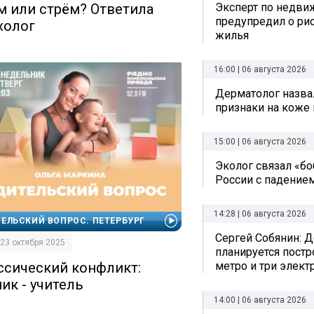
м или стрём? Ответила
Эксперт по недви
предупредил о рис
холог
жилья
16:00 | 06 августа 2026
Дерматолог назва
признаки на коже 
15:00 | 06 августа 2026
Эколог связал «б
России с падением
14:28 | 06 августа 2026
ЕЛЬСКИЙ ВОПРОС. ПЕТЕРБУРГ
Сергей Собянин: Д
| 23 октября 2025
планируется постр
метро и три элект
ссический конфликт:
ик - учитель
14:00 | 06 августа 2026