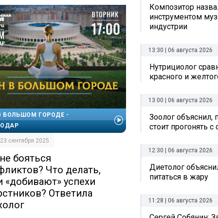
Композитор назв
инструментом му
индустрии
13:30 | 06 августа 2026
Нутрициолог срав
красного и желтог
13:00 | 06 августа 2026
В БОЛЬШОМ ГОРОДЕ -
Зоолог объяснил, 
стоит прогонять с
НОДАР
| 23 сентября 2025
12:30 | 06 августа 2026
 не бояться
Диетолог объяснил
фликтов? Что делать,
питаться в жару
и «добивают» успехи
рстников? Ответила
11:28 | 06 августа 2026
холог
Сергей Собянин: 