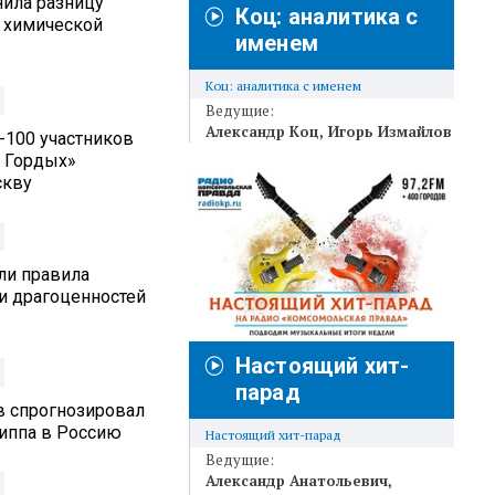
нила разницу
Коц: аналитика с
 химической
именем
Коц: аналитика с именем
Ведущие:
Александр Коц
Игорь Измайлов
п-100 участников
 Гордых»
скву
ли правила
и драгоценностей
Настоящий хит-
парад
в спрогнозировал
риппа в Россию
Настоящий хит-парад
Ведущие:
Александр Анатольевич