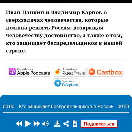
Иван Панкин и Владимир Карпов о
сверхзадачах человечества, которые
должна решить Россия, возвращая
человечеству достоинство, а также о том,
кто защищает беспредельщиков в нашей
стране.
https://podcasts.apple.com/ru/podc
https://music.yandex
http
https://t.me/mavestrea
00:00
Кто защищает беспредельщиков в России
00:00