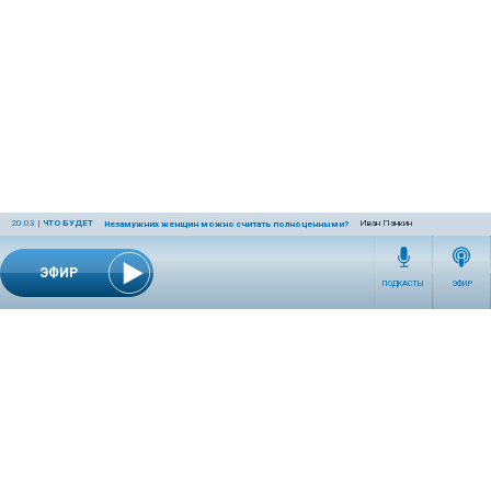
20:03
|
ЧТО БУДЕТ
Иван Панкин
Незамужних женщин можно считать полноценными?
ЭФИР
ПОДКАСТЫ
ЭФИР