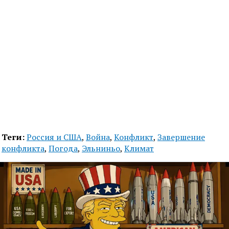
Теги:
Россия и США
,
Война
,
Конфликт
,
Завершение
конфликта
,
Погода
,
Эльниньо
,
Климат