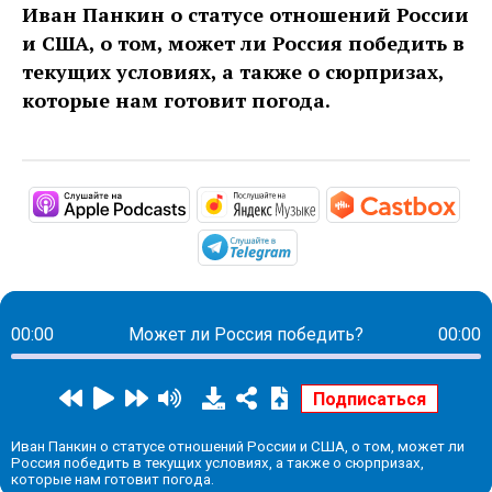
Иван Панкин о статусе отношений России
и США, о том, может ли Россия победить в
текущих условиях, а также о сюрпризах,
которые нам готовит погода.
https://podcasts.apple.com/ru/podc
https://music.yandex
http
https://t.me/mavestrea
00:00
Может ли Россия победить?
00:00
Иван Панкин о статусе отношений России и США, о том, может ли
Россия победить в текущих условиях, а также о сюрпризах,
которые нам готовит погода.