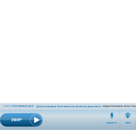
15:03
|
РОССИЯ БЕЗ ДТП
Вадим Мельников, Антон Чел
Дорога на дачу. Безопасность на загородных автодорогах
ЭФИР
ПОДКАСТЫ
ЭФИР