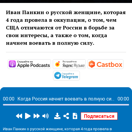
Иван Панкин о русской женщине, которая
4 года провела в оккупации, о том, чем
СЩА отличаются от России в борьбе за
свои интересы, а также о том, когда
начнем воевать в полную силу.
https://podcasts.apple.com/ru/podc
https://music.yandex
http
https://t.me/mavestrea
00:00
Когда Россия начнет воевать в полную силу
00:00
Иван Панкин о русской женщине, которая 4 года провела в