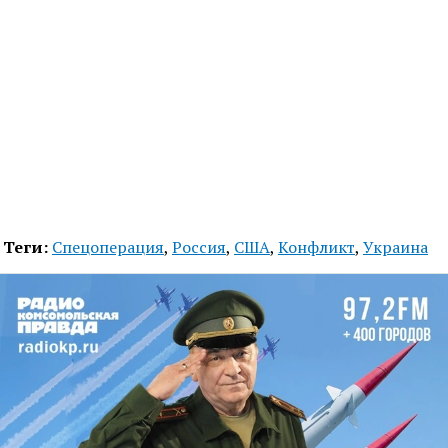
Теги:
Спецоперация
,
Россия
,
США
,
Конфликт
,
Украина