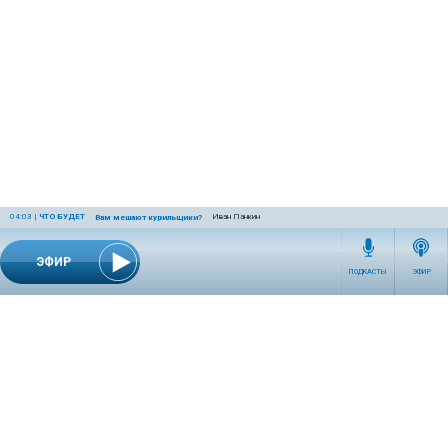
04:03
|
ЧТО БУДЕТ
Иван Панкин
Вам мешают курильщики?
ЭФИР
ПОДКАСТЫ
ЭФИР