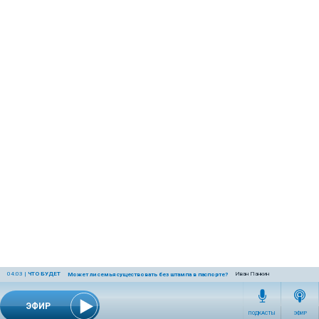
04:03
|
ЧТО БУДЕТ
Иван Панкин
Может ли семья существовать без штампа в паспорте?
ЭФИР
ПОДКАСТЫ
ЭФИР