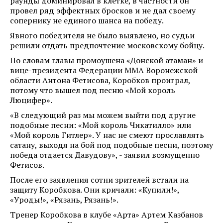
раунды доминировал в клетке, в частности он
провел ряд эффектных бросков и не дал своему
сопернику не единого шанса на победу.
Явного победителя не было выявлено, но судьи
решили отдать предпочтение московскому бойцу.
По словам главы промоушена «Донской атаман» и
вице-президента Федерации ММА Воронежской
области Антона Фетисова, Коробков проиграл,
потому что вышел под песню «Мой король
Люцифер».
«В следующий раз мы можем выйти под другие
подобные песни: «Мой король Чикатилло» или
«Мой король Гитлер». У нас не смеют прославлять
сатану, выходя на бой под подобные песни, поэтому
победа отдается Давудову», - заявил возмущенно
Фетисов.
После его заявления сотни зрителей встали на
защиту Коробкова. Они кричали: «Купили!»,
«Уроды!», «Рязань, Рязань!».
Тренер Коробкова в клубе «Арта» Артем Казбанов