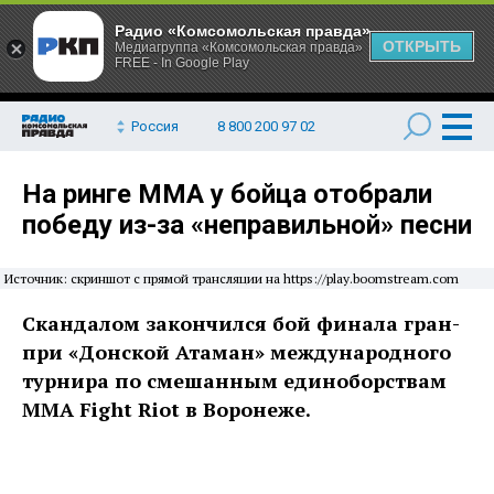
Радио «Комсомольская правда»
ОТКРЫТЬ
Медиагруппа «Комсомольская правда»
FREE - In Google Play
Россия
8 800 200 97 02
На ринге ММА у бойца отобрали
победу из-за «неправильной» песни
Источник: скриншот с прямой трансляции на https://play.boomstream.com
Скандалом закончился бой финала гран-
при «Донской Атаман» международного
турнира по смешанным единоборствам
ММА Fight Riot в Воронеже.