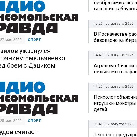
необратимых посл
высоких каблуков
15:20 | 07 августа 2026
В Роскачестве рас
безопасно выбира
| 27 мая 2022
СПОРТ
аилов ужаснулся
14:40 | 07 августа 2026
тоянием Емельяненко
ед боем с Дациком
Агроном объяснил
нельзя мыть зара
14:20 | 07 августа 2026
Психолог объяснил
игрушки-монстры 
детей
| 25 мая 2022
СПОРТ
13:40 | 07 августа 2026
удов считает
Технолог предупр