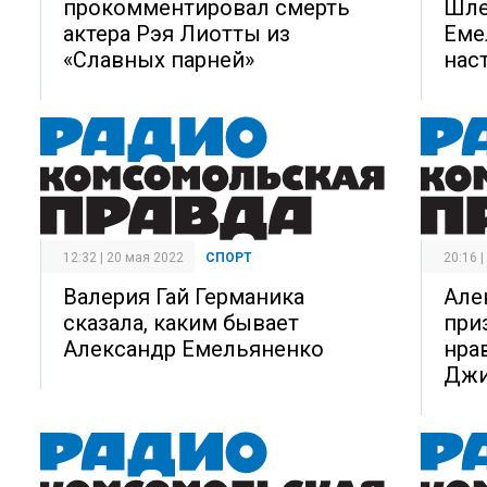
прокомментировал смерть
Шле
актера Рэя Лиотты из
Еме
«Славных парней»
нас
12:32 | 20 мая 2022
СПОРТ
20:16 
Валерия Гай Германика
Але
сказала, каким бывает
при
Александр Емельяненко
нра
Джи