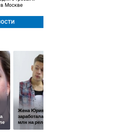
 в Москве
ВОСТИ
Жена Юрия Дудя*
Путин наградил
а
заработала почти 10
Баскова особым
ле
млн на релокантах
орденом