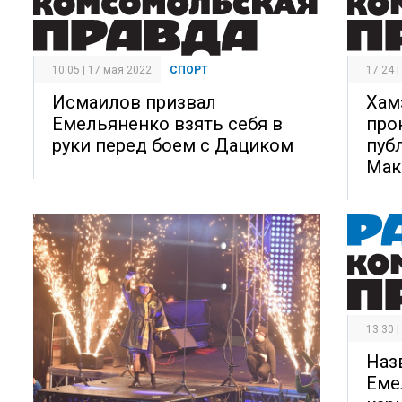
10:05 | 17 мая 2022
СПОРТ
17:24 
Исмаилов призвал
Хам
Емельяненко взять себя в
про
руки перед боем с Дациком
пуб
Мак
13:30 
Наз
Еме