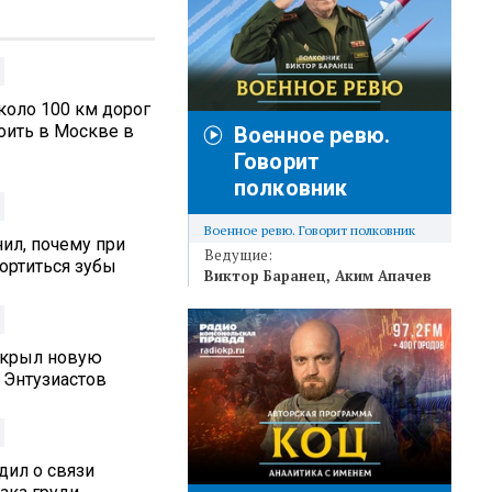
коло 100 км дорог
оить в Москве в
Военное ревю.
Говорит
полковник
Военное ревю. Говорит полковник
ил, почему при
Ведущие:
ортиться зубы
Виктор Баранец
Аким Апачев
ткрыл новую
 Энтузиастов
дил о связи