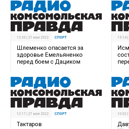
13:20 | 27 мая 2022
СПОРТ
13:14 
Шлеменко опасается за
Исм
здоровье Емельяненко
сос
перед боем с Дациком
пер
12:17 | 27 мая 2022
СПОРТ
10:02 
Тактаров
Дав