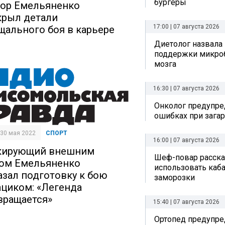
бургеры
ор Емельяненко
крыл детали
17:00 | 07 августа 2026
щального боя в карьере
Диетолог назвала
поддержки микро
мозга
16:30 | 07 августа 2026
Онколог предупре
ошибках при зага
| 30 мая 2022
СПОРТ
16:00 | 07 августа 2026
ирующий внешним
Шеф-повар рассказ
ом Емельяненко
использовать каб
азал подготовку к бою
заморозки
ациком: «Легенда
вращается»
15:40 | 07 августа 2026
Ортопед предупре