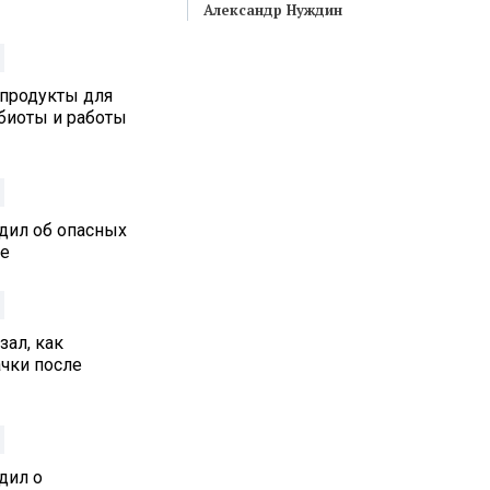
Александр Нуждин
 продукты для
биоты и работы
дил об опасных
ре
ал, как
ачки после
дил о