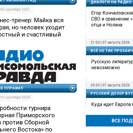
ИТ КАЛИНИНГРАД
ДИАЛОГИ НА РАДИО
| 30 сентября 2021
Егор Кончаловский
СВО и сравнение 
нес-тренер: Майка вся
отца и Нолана
рая, но человек уходит
остный и счастливый
21:03 | 07 августа 2026
ВСЁ НЕ ТАК ПРОЗАИ
Русскую литерату
невозможно
20:03 | 07 августа 2026
Е ППРАВИЛ
РУССКИЙ ДОЗОР БУТ
| 16 сентября 2020
Куда идет Европа
робности турнира
орная Приморского
ВСЕ ПО
я против Сборной
ьнего Востока» по