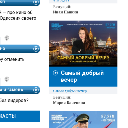
Что будет
 КП
Ведущий:
Иван Панкин
 — про кино об
«Одиссеи» своего
ЧНО
ру отменить
Самый добрый
вечер
А И ГАМОВА
Самый добрый вечер
Ведущий:
 без лидеров?
Мария Баченина
ДКАСТЫ