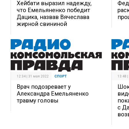
Хейбати выразил надежду,
Фед
что Емельяненко победит
рас
Дацика, назвав Вячеслава
про
жирной свининой
12:34 | 31 мая 2022
СПОРТ
13:48 
Врач подозревает у
Шок
Александра Емельяненко
вид
травму головы
пок
с Д
воз