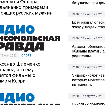
менко и Федора
ботулизма при до
льяненко примерами
тоящих русских мужчин
13:20 | 07 августа 2026
Врач назвал опас
жару у людей стар
13:00 | 07 августа 2026
Адвокат объяснила
обязаны платить 
родителям
| 19 мая 2022
СПОРТ
ксандр Шлеменко
12:40 | 07 августа 2026
знался, что ему
вятся фильмы с
Эндокринолог назв
которых может ре
мом Керри
потливость
12:20 | 07 августа 2026
Синоптик предупре