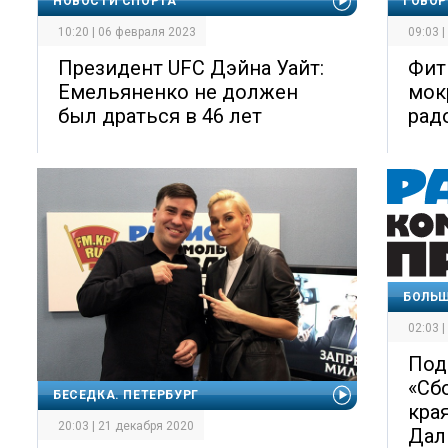
НОВОСТИ СПОРТА
ГОВОР
10:20 | 06 февраля 2023
09:03 
Президент UFC Дэйна Уайт:
Фит
Емельяненко не должен
мок
был драться в 46 лет
рад
БОЛЬШ
02:03 
Под
«Сб
БЕСЕДКА. ПЕТЕРБУРГ
кра
20:03 | 21 декабря 2020
Дал