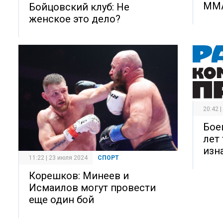
ММ
Бойцовский клуб: Не
женское это дело?
20:42 
Бое
лет
изн
11:22 | 23 июля 2024
СПОРТ
Корешков: Минеев и
Исмаилов могут провести
еще один бой