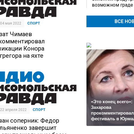
возможном граде
ВСЕ НО
| 04 мая 2022
СПОРТ
зат Чимаев
комментировал
ликации Конора
грегора на яхте
«Это конец всего»:
Захарова
| 22 апреля 2022
СПОРТ
прокомментировал
фестиваль в Юрма
ван соперник: Федор
льяненко завершит