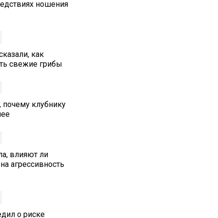
едствиях ношения
сказали, как
ть свежие грибы
, почему клубнику
нее
а, влияют ли
на агрессивность
едил о риске