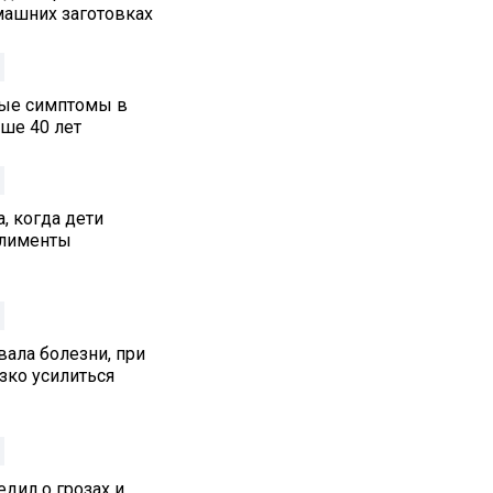
машних заготовках
ные симптомы в
ше 40 лет
, когда дети
алименты
ала болезни, при
зко усилиться
дил о грозах и