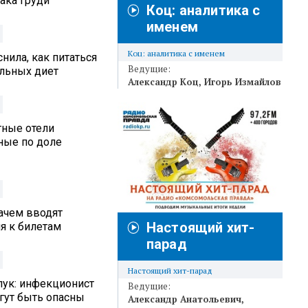
ака груди
Коц: аналитика с
именем
Коц: аналитика с именем
нила, как питаться
Ведущие:
альных диет
Александр Коц
Игорь Измайлов
тные отели
ные по доле
ачем вводят
Настоящий хит-
я к билетам
парад
Настоящий хит-парад
лук: инфекционист
Ведущие:
гут быть опасны
Александр Анатольевич