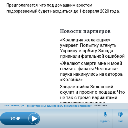
Предполагается, что под домашним арестом
подозреваемый будет находиться до 1 февраля 2020 года.
Новости партнеров
«Коалиция желающих»
умирает: Попытку втянуть
Украину в орбиту Запада
признали фатальной ошибкой
«Желают смерти мне и моей
семье»: фанаты Человека-
паука накинулись на авторов
«Колобка»
Завравшийся Зеленский
скулит и просит о пощаде: Что
не так с тремя вариантами
перемирия украинца
04:03
|
ЧТО БУДЕТ
Иван Панкин
Может ли семья существовать без штампа в паспорте?
14:05
ОБЩЕСТВО
ЭФИР
ПОДКАСТЫ
ЭФИР
Домашний арест без преступления: как