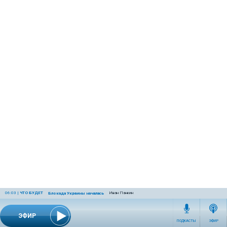
06:03
|
ЧТО БУДЕТ
Иван Панкин
Блокада Украины началась
ЭФИР
ПОДКАСТЫ
ЭФИР