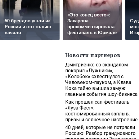
«Это конец всего»:
50 брендов ушли из
Захарова
Суд
России и это только
прокомментировала
мощ
начало
фестиваль в Юрмале
Иго
Новости партнеров
Дмитриенко со скандалом
покорил «Лужники»,
«Колобок» схлестнулся с
Человеком-пауком, а Клава
Кока тайно вышла замуж:
главные события шоу-бизнеса
Как прошел сап-фестиваль
«Яуза Фест»:
костюмированный заплыв,
призы и солнечное настроение
40 дней, которые не потрясли
Россию: Разбор грандиозного