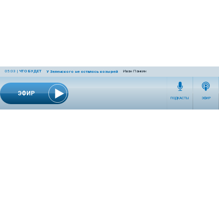
05:03
|
ЧТО БУДЕТ
Иван Панкин
У Зеленского не осталось козырей
ЭФИР
ПОДКАСТЫ
ЭФИР
СЕТЕВОЕ ИЗДАНИЕ RADIOKP.RU ЗАРЕГИСТРИРОВАНО РОСКОМНАДЗОРОМ,
СВИДЕТЕЛЬСТВО ЭЛ № ФС77-76389 ОТ 26.07.2019 ГОДА.
УЧРЕДИТЕЛЬ И РЕДАКЦИЯ АО «ИЗДАТЕЛЬСКИЙ ДОМ «КОМСОМОЛЬСКАЯ
ПРАВДА». ГЕНЕРАЛЬНЫЙ ДИРЕКТОР: НОСОВА ОЛЕСЯ ВЯЧЕСЛАВОВНА.
ИЗДАТЕЛЬ: КОРШУНОВ ИЛЬЯ СЕРГЕЕВИЧ. ШEФ РЕДАКТОР: КУЗЬМИН ДМИТРИЙ