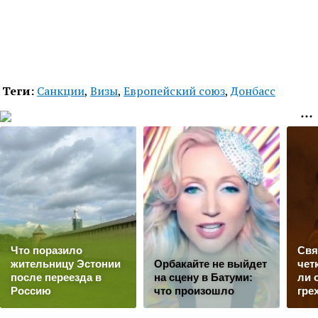
Теги:
Санкции
,
Визы
,
Европейский союз
,
Донбасс
Что поразило
Свя
жительницу Эстонии
Орбакайте не выйдет
чет
после переезда в
на сцену в Батуми:
ли 
Россию
что произошло
гре