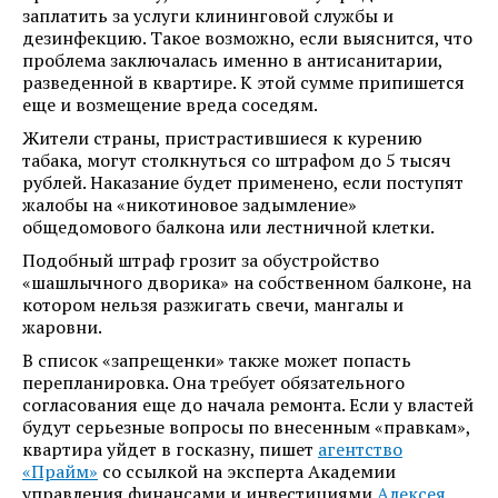
заплатить за услуги клининговой службы и
дезинфекцию. Такое возможно, если выяснится, что
проблема заключалась именно в антисанитарии,
разведенной в квартире. К этой сумме припишется
еще и возмещение вреда соседям.
Жители страны, пристрастившиеся к курению
табака, могут столкнуться со штрафом до 5 тысяч
рублей. Наказание будет применено, если поступят
жалобы на «никотиновое задымление»
общедомового балкона или лестничной клетки.
Подобный штраф грозит за обустройство
«шашлычного дворика» на собственном балконе, на
котором нельзя разжигать свечи, мангалы и
жаровни.
В список «запрещенки» также может попасть
перепланировка. Она требует обязательного
согласования еще до начала ремонта. Если у властей
будут серьезные вопросы по внесенным «правкам»,
квартира уйдет в госказну, пишет
агентство
«Прайм»
со ссылкой на эксперта Академии
управления финансами и инвестициями
Алексея