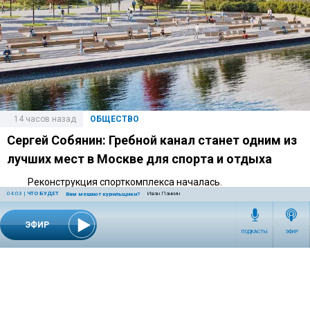
14 часов назад
ОБЩЕСТВО
Сергей Собянин: Гребной канал станет одним из
лучших мест в Москве для спорта и отдыха
Реконструкция спорткомплекса началась.
04:03
|
ЧТО БУДЕТ
Иван Панкин
Вам мешают курильщики?
ЭФИР
ПОДКАСТЫ
ЭФИР
11 часов назад
ОБЩЕСТВО
Роскачество: перевести ребенка в другую школу
можно в любое время года
Игорь Поздняков объяснил порядок перевода и рассказал, в