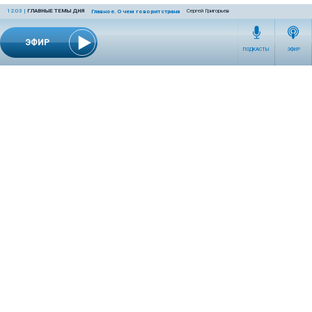
12:03
|
ГЛАВНЫЕ ТЕМЫ ДНЯ
Сергей Григорьев
Главное. О чем говорит страна
ЭФИР
ПОДКАСТЫ
ЭФИР
СЕТЕВОЕ ИЗДАНИЕ RADIOKP.RU ЗАРЕГИСТРИРОВАНО РОСКОМНАДЗОРОМ,
СВИДЕТЕЛЬСТВО ЭЛ № ФС77-76389 ОТ 26.07.2019 ГОДА.
УЧРЕДИТЕЛЬ И РЕДАКЦИЯ АО «ИЗДАТЕЛЬСКИЙ ДОМ «КОМСОМОЛЬСКАЯ
ПРАВДА». ГЕНЕРАЛЬНЫЙ ДИРЕКТОР: НОСОВА ОЛЕСЯ ВЯЧЕСЛАВОВНА.
ИЗДАТЕЛЬ: КОРШУНОВ ИЛЬЯ СЕРГЕЕВИЧ. ШEФ РЕДАКТОР: КУЗЬМИН ДМИТРИЙ
ВЛАДИМИРОВИЧ.
RADIOKPWEB@KP.RU
ТЕЛЕФОН РЕДАКЦИИ: +7 (495) 665-75-28 127015, Г. МОСКВА,
УЛ. НОВОДМИТРОВСКАЯ, Д.5А СТР.8 , ЭТАЖ 7