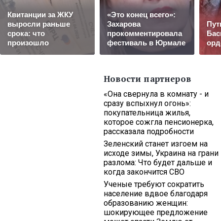
Квитанции за ЖКУ
«Это конец всего»:
выросли раньше
Захарова
Пут
срока: что
прокомментировала
Бас
произошло
фестиваль в Юрмале
орд
Новости партнеров
«Она свернула в комнату - и
сразу вспыхнул огонь»:
покупательница жилья,
которое сожгла пенсионерка,
рассказала подробности
Зеленский станет изгоем на
исходе зимы, Украина на грани
разлома: Что будет дальше и
когда закончится СВО
Ученые требуют сократить
население вдвое благодаря
образованию женщин:
шокирующее предложение