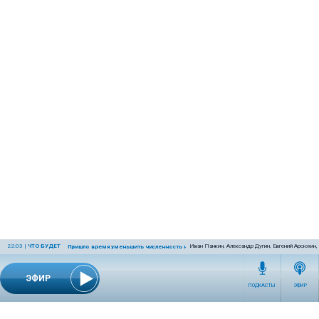
22:03
|
ЧТО БУДЕТ
Иван Панкин, Александр Дугин, Евгений Арсюхин
Пришло время уменьшить численность населения Земли
ЭФИР
ПОДКАСТЫ
ЭФИР