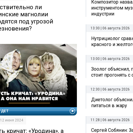
Композитор назв
ствительно ли
инструментом му
инские магнолии
индустрии
одятся под угрозой
езновения?
13:30 | 06 августа 2026
Нутрициолог срав
красного и желтог
13:00 | 06 августа 2026
Зоолог объяснил, 
стоит прогонять с
12:30 | 06 августа 2026
Диетолог объяснил
питаться в жару
УДЕТ
11:28 | 06 августа 2026
| 12 июня 2024
ь кричат: «Уродина», а
Сергей Собянин: 