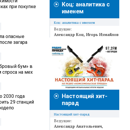
жимости
Коц: аналитика с
ках при покупке
именем
Коц: аналитика с именем
Ведущие:
Александр Коц
Игорь Измайлов
ла опасные
после загара
обровый бум» в
 спроса на мех
Настоящий хит-
о 2030 года
оить 29 станций
парад
родепо
Настоящий хит-парад
Ведущие:
Александр Анатольевич