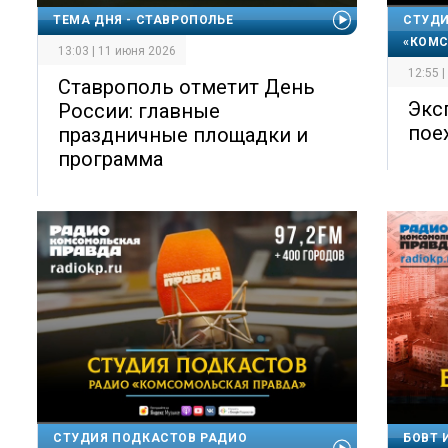
ТЕМА ДНЯ - СТАВРОПОЛЬЕ
СТУДИ
«КОМС
13:03 | 11 июня 2026
12:55 
Ставрополь отметит День
Экс
России: главные
пое
праздничные площадки и
программа
СТУДИЯ ПОДКАСТОВ РАДИО
БОВТ 