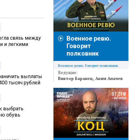
Военное ревю.
ргла связь между
и и легкими
Говорит
полковник
Военное ревю. Говорит полковник
Ведущие:
граничить выплаты
Виктор Баранец
Аким Апачев
400 тысяч рублей
ак выбрать
юю обувь