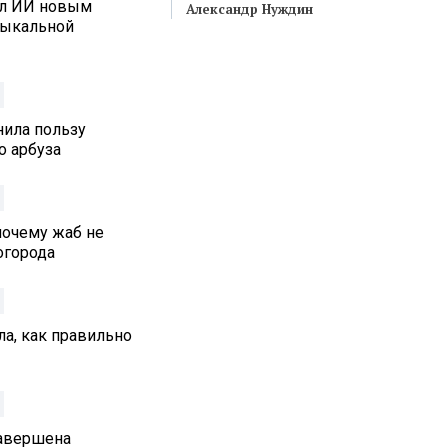
ал ИИ новым
Александр Нуждин
зыкальной
нила пользу
о арбуза
почему жаб не
 огорода
а, как правильно
Завершена