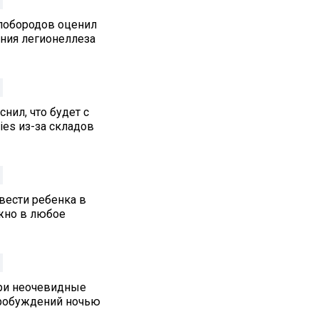
лобородов оценил
ения легионеллеза
нил, что будет с
ies из-за складов
вести ребенка в
жно в любое
три неочевидные
робуждений ночью