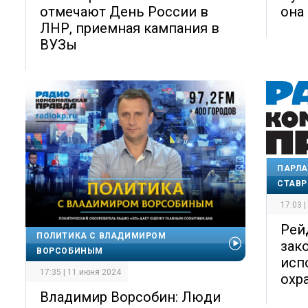
отмечают День России в
она
ЛНР, приемная кампания в
ВУЗы
ПАРЛА
СТАВР
17:03 
Рей
ПОЛИТИКА С ВЛАДИМИРОМ
зак
ВОРСОБИНЫМ
исп
17:35 | 11 июня 2024
охр
Владимир Ворсобин: Люди