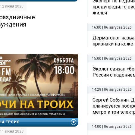
Эксперт по недви
предупредил о рис
| 12 июня 2025
жилья
раздничные
суждения
16:00 | 06 августа 2026
Дерматолог назва
признаки на коже 
15:00 | 06 августа 2026
Эколог связал «б
России с падением
14:28 | 06 августа 2026
Сергей Собянин: Д
планируется постр
метро и три элект
НА ТРОИХ
14:00 | 06 августа 2026
| 11 июня 2025