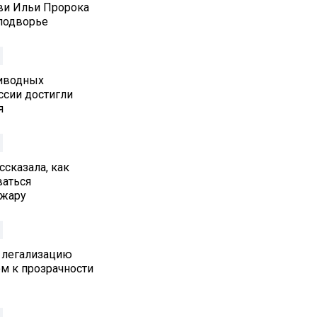
ви Ильи Пророка
подворье
иводных
ссии достигли
я
ссказала, как
ваться
 жару
 легализацию
м к прозрачности