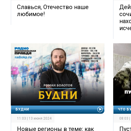
Славься, Отечество наше
Дей
любимое!
соч
нах
исч
БУДНИ
ЧТО Б
11:03 | 13 июня 2024
08:03 
Новые регионы в теме: как
Пуст