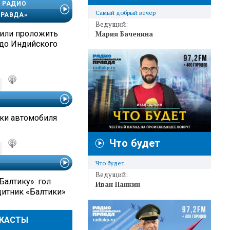
 РАДИО
Самый добрый вечер
РАВДА»
Ведущий:
или проложить
Мария Баченина
до Индийского
ки автомобиля
Что будет
Что будет
Ведущий:
Балтику»: гол
Иван Панкин
итник «Балтики»
ДКАСТЫ