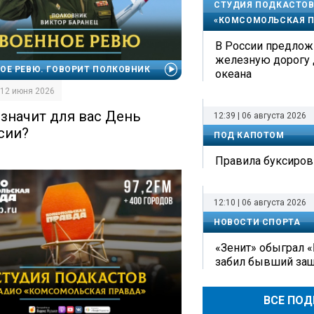
СТУДИЯ ПОДКАСТОВ
«КОМСОМОЛЬСКАЯ П
В России предлож
железную дорогу 
ОЕ РЕВЮ. ГОВОРИТ ПОЛКОВНИК
океана
| 12 июня 2026
 значит для вас День
12:39 | 06 августа 2026
сии?
ПОД КАПОТОМ
Правила буксиров
12:10 | 06 августа 2026
НОВОСТИ СПОРТА
«Зенит» обыграл «
забил бывший защ
ВСЕ ПО