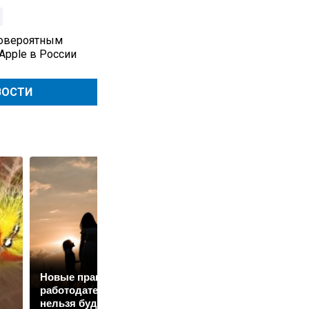
ловероятным
Apple в России
ВОСТИ
Новые правила для
Священник
работодателей: кого
рассказал, можно ли
нельзя будет
отмечать день