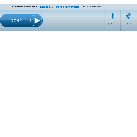
12:03
|
ГЛАВНЫЕ ТЕМЫ ДНЯ
Сергей Григорьев
Главное. О чем говорит страна
ЭФИР
ПОДКАСТЫ
ЭФИР
СЕТЕВОЕ ИЗДАНИЕ RADIOKP.RU ЗАРЕГИСТРИРОВАНО РОСКОМНАДЗОРОМ,
СВИДЕТЕЛЬСТВО ЭЛ № ФС77-76389 ОТ 26.07.2019 ГОДА.
УЧРЕДИТЕЛЬ И РЕДАКЦИЯ АО «ИЗДАТЕЛЬСКИЙ ДОМ «КОМСОМОЛЬСКАЯ
ПРАВДА». ГЕНЕРАЛЬНЫЙ ДИРЕКТОР: НОСОВА ОЛЕСЯ ВЯЧЕСЛАВОВНА.
ИЗДАТЕЛЬ: КОРШУНОВ ИЛЬЯ СЕРГЕЕВИЧ. ШEФ РЕДАКТОР: КУЗЬМИН ДМИТРИЙ
ВЛАДИМИРОВИЧ.
RADIOKPWEB@KP.RU
ТЕЛЕФОН РЕДАКЦИИ: +7 (495) 665-75-28 127015, Г. МОСКВА,
УЛ. НОВОДМИТРОВСКАЯ, Д.5А СТР.8 , ЭТАЖ 7
ИСКЛЮЧИТЕЛЬНЫЕ ПРАВА НА МАТЕРИАЛЫ, РАЗМЕЩЁННЫЕ В СЕТЕВОМ ИЗДАНИИ
RADIOKP.RU (WWW.RADIOKP.RU), В СООТВЕТСТВИИ С ЗАКОНОДАТЕЛЬСТВОМ
РОССИЙСКОЙ ФЕДЕРАЦИИ ОБ ОХРАНЕ РЕЗУЛЬТАТОВ ИНТЕЛЛЕКТУАЛЬНОЙ
ДЕЯТЕЛЬНОСТИ ПРИНАДЛЕЖАТ АО «ИЗДАТЕЛЬСКИЙ ДОМ «КОМСОМОЛЬСКАЯ
ПРАВДА» ©, И НЕ ПОДЛЕЖАТ ИСПОЛЬЗОВАНИЮ ДРУГИМИ ЛИЦАМИ В КАКОЙ БЫ
ТО НИ БЫЛО ФОРМЕ БЕЗ ПИСЬМЕННОГО РАЗРЕШЕНИЯ ПРАВООБЛАДАТЕЛЯ.