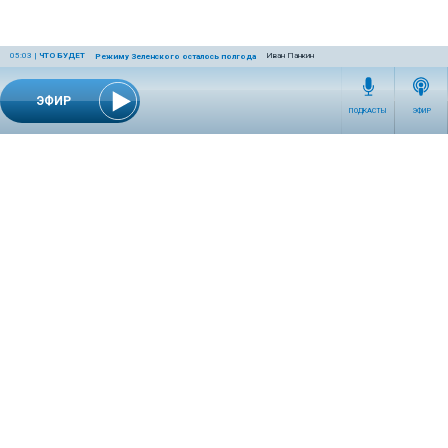
05:03
|
ЧТО БУДЕТ
Иван Панкин
Режиму Зеленского осталось полгода
ЭФИР
ПОДКАСТЫ
ЭФИР
СЕТЕВОЕ ИЗДАНИЕ RADIOKP.RU ЗАРЕГИСТРИРОВАНО РОСКОМНАДЗОРОМ,
СВИДЕТЕЛЬСТВО ЭЛ № ФС77-76389 ОТ 26.07.2019 ГОДА.
УЧРЕДИТЕЛЬ И РЕДАКЦИЯ АО «ИЗДАТЕЛЬСКИЙ ДОМ «КОМСОМОЛЬСКАЯ
ПРАВДА». ГЕНЕРАЛЬНЫЙ ДИРЕКТОР: НОСОВА ОЛЕСЯ ВЯЧЕСЛАВОВНА.
ИЗДАТЕЛЬ: КОРШУНОВ ИЛЬЯ СЕРГЕЕВИЧ. ШEФ РЕДАКТОР: КУЗЬМИН ДМИТРИЙ
ВЛАДИМИРОВИЧ.
RADIOKPWEB@KP.RU
ТЕЛЕФОН РЕДАКЦИИ: +7 (495) 665-75-28 127015, Г. МОСКВА,
УЛ. НОВОДМИТРОВСКАЯ, Д.5А СТР.8 , ЭТАЖ 7
ИСКЛЮЧИТЕЛЬНЫЕ ПРАВА НА МАТЕРИАЛЫ, РАЗМЕЩЁННЫЕ В СЕТЕВОМ ИЗДАНИИ
RADIOKP.RU (WWW.RADIOKP.RU), В СООТВЕТСТВИИ С ЗАКОНОДАТЕЛЬСТВОМ
РОССИЙСКОЙ ФЕДЕРАЦИИ ОБ ОХРАНЕ РЕЗУЛЬТАТОВ ИНТЕЛЛЕКТУАЛЬНОЙ