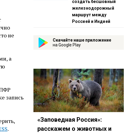
создать бесшовный
железнодорожный
маршрут между
т
Россией и Индией
ично
сто не
Скачайте наше приложение
на Google Play
ми, а
ую
 ПФР
ке запись
ы
«Заповедная Россия»:
ерить,
ESS
.
расскажем о животных и