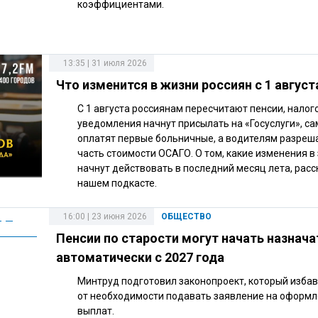
коэффициентами.
13:35 | 31 июля 2026
Что изменится в жизни россиян с 1 август
С 1 августа россиянам пересчитают пенсии, нало
уведомления начнут присылать на «Госуслуги», с
оплатят первые больничные, а водителям разреш
часть стоимости ОСАГО. О том, какие изменения в
начнут действовать в последний месяц лета, рас
нашем подкасте.
16:00 | 23 июня 2026
ОБЩЕСТВО
Пенсии по старости могут начать назнача
автоматически с 2027 года
Минтруд подготовил законопроект, который избав
от необходимости подавать заявление на оформ
выплат.