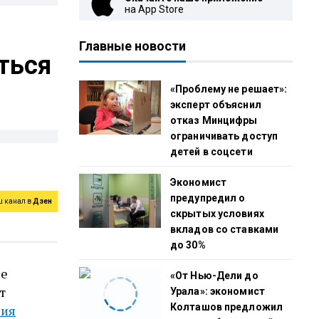
на App Store
Главные новости
ться
«Проблему не решает»:
эксперт объяснил
отказ Минцифры
ограничивать доступ
детей в соцсети
Экономист
предупредил о
ш канал в
Дзен
скрытых условиях
вкладов со ставками
до 30%
ие
«От Нью-Дели до
т
Урала»: экономист
Колташов предложил
сия