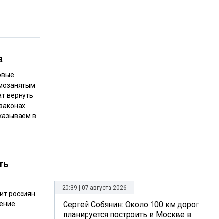
а
говые
амозанятым
ат вернуть
 законах
сказываем в
ть
20:39 | 07 августа 2026
ит россиян
ление
Сергей Собянин: Около 100 км дорог
планируется построить в Москве в