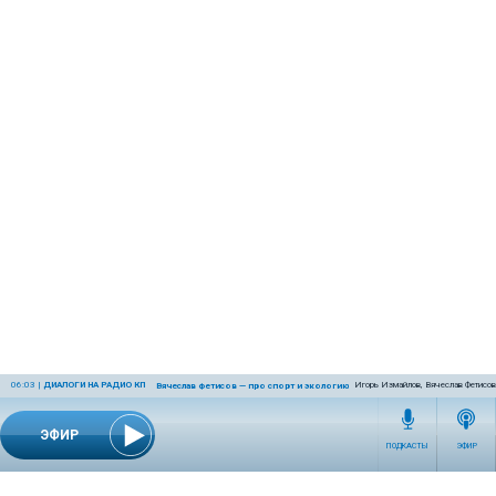
06:03
|
ДИАЛОГИ НА РАДИО КП
Игорь Измайлов, Вячеслав Фетисов
Вячеслав Фетисов — про спорт и экологию
ЭФИР
ПОДКАСТЫ
ЭФИР