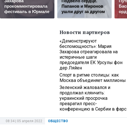
Захарова
Подвело сердце.
Пут
прокомментировала
Папанов и Миронов
Бас
фестиваль в Юрмале
ушли друг за другом
орд
Новости партнеров
«Демонстрируют
беспомощность»: Мария
Захарова отреагировала на
истеричные шаги
председателя ЕК Урсулы фон
дер Ляйен
Спорт в ритме столицы: как
Москва объединяет миллионы
Зеленский жаловался и
продолжал клянчить:
украинский просрочка
превратил пресс-
конференцию в Сербии в фарс
08:34 | 05 апреля 2022
ОБЩЕСТВО