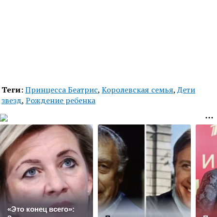
Теги:
Принцесса Беатрис
,
Королевская семья
,
Дети
звезд
,
Рождение ребенка
«Это конец всего»: