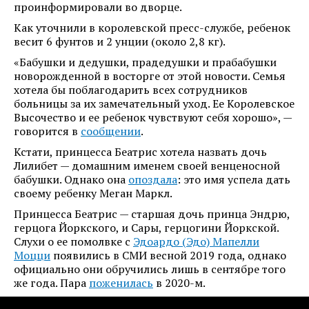
проинформировали во дворце.
Как уточнили в королевской пресс-службе, ребенок
весит 6 фунтов и 2 унции (около 2,8 кг).
«Бабушки и дедушки, прадедушки и прабабушки
новорожденной в восторге от этой новости. Семья
хотела бы поблагодарить всех сотрудников
больницы за их замечательный уход. Ее Королевское
Высочество и ее ребенок чувствуют себя хорошо», —
говорится в
сообщении
.
Кстати, принцесса Беатрис хотела назвать дочь
Лилибет — домашним именем своей венценосной
бабушки. Однако она
опоздала
: это имя успела дать
своему ребенку Меган Маркл.
Принцесса Беатрис — старшая дочь принца Эндрю,
герцога Йоркского, и Сары, герцогини Йоркской.
Слухи о ее помолвке с
Эдоардо (Эдо) Мапелли
Моцци
появились в СМИ весной 2019 года, однако
официально они обручились лишь в сентябре того
же года. Пара
поженилась
в 2020-м.