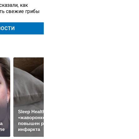
сказали, как
ть свежие грибы
ВОСТИ
Sleep Health: у
«жаворонков»
Жена Юрия Дудя*
а
повышен риск
заработала почти 10
ле
инфаркта
млн на релокантах