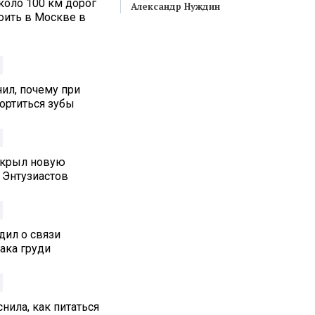
коло 100 км дорог
Александр Нуждин
оить в Москве в
ил, почему при
ортиться зубы
ткрыл новую
 Энтузиастов
дил о связи
ака груди
нила, как питаться