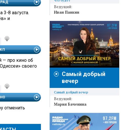
Что будет
АРАД
Ведущий:
Иван Панкин
а 3-8 августа.
ёв» и
 КП
 — про кино об
«Одиссеи» своего
Самый добрый
вечер
Самый добрый вечер
ЧНО
Ведущий:
Мария Баченина
ру отменить
ДКАСТЫ