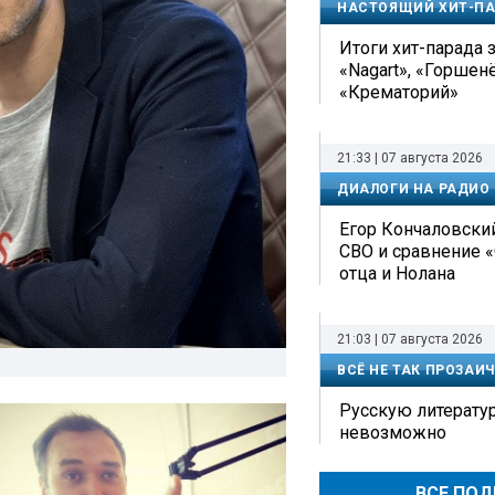
НАСТОЯЩИЙ ХИТ-П
Итоги хит-парада з
«Nagart», «Горшен
«Крематорий»
21:33 | 07 августа 2026
ДИАЛОГИ НА РАДИО
Егор Кончаловский
СВО и сравнение 
отца и Нолана
21:03 | 07 августа 2026
ВСЁ НЕ ТАК ПРОЗАИ
Русскую литерату
невозможно
ВСЕ ПО