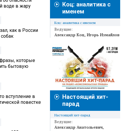
а об опасности
Коц: аналитика с
й воде в жару
именем
Коц: аналитика с именем
Ведущие:
ал, как в России
Александр Коц
Игорь Измайлов
 собак
 фразы, которые
вить бытовую
Настоящий хит-
то вступление в
итической повестке
парад
Настоящий хит-парад
Ведущие:
Александр Анатольевич