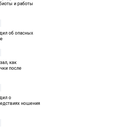
биоты и работы
дил об опасных
ре
ал, как
ачки после
дил о
едствиях ношения