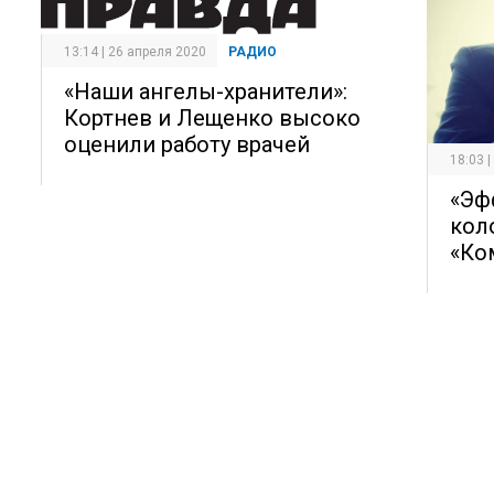
13:14 | 26 апреля 2020
РАДИО
«Наши ангелы-хранители»:
Кортнев и Лещенко высоко
оценили работу врачей
18:03 
«Эф
кол
«Ко