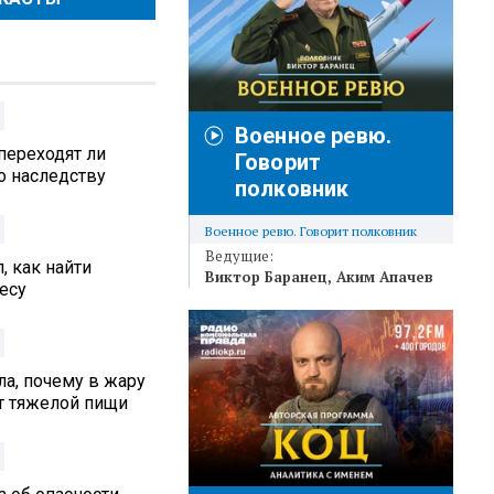
Военное ревю.
переходят ли
Говорит
 наследству
полковник
Военное ревю. Говорит полковник
Ведущие:
, как найти
Виктор Баранец
Аким Апачев
есу
а, почему в жару
от тяжелой пищи