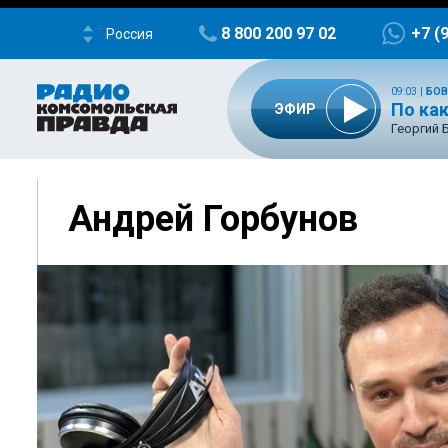
8 800 200 97 02
+7 (
Россия
09:03
|
БОВ
По ка
ЭФИР
Георгий 
Андрей Горбунов