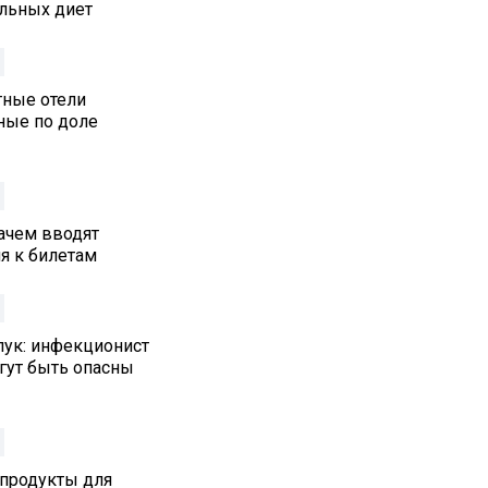
альных диет
тные отели
ные по доле
ачем вводят
я к билетам
лук: инфекционист
гут быть опасны
 продукты для