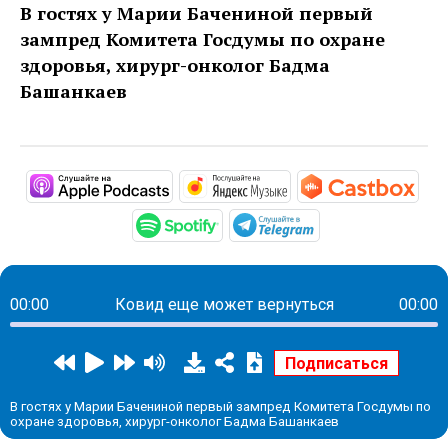
В гостях у Марии Бачениной первый
зампред Комитета Госдумы по охране
здоровья, хирург-онколог Бадма
Башанкаев
https://podcasts.apple.com/ru/podc
https://music.yandex
http
https://open.spotify.com/s
https://t.me/mav
00:00
Ковид еще может вернуться
00:00
В гостях у Марии Бачениной первый зампред Комитета Госдумы по
охране здоровья, хирург-онколог Бадма Башанкаев