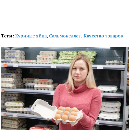
Теги:
Куриные яйца
,
Сальмонеллез
,
Качество товаров