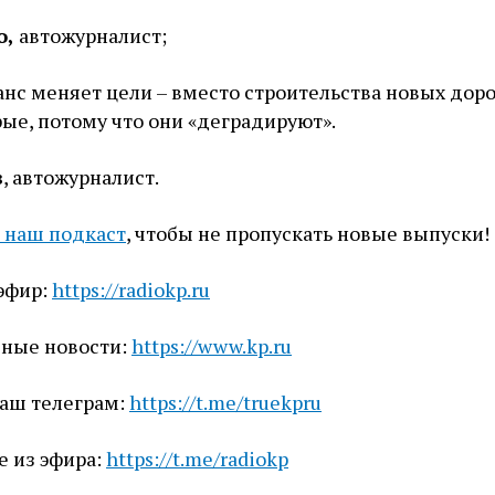
о,
автожурналист;
анс меняет цели – вместо строительства новых дор
ые, потому что они «деградируют».
в
, автожурналист.
 наш подкаст
, чтобы не пропускать новые выпуски!
эфир:
https://radiokp.ru
вные новости:
https://www.kp.ru
наш телеграм:
https://t.me/truekpru
е из эфира:
https://t.me/radiokp