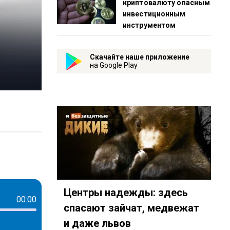
криптовалюту опасным
инвестиционным
инструментом
Скачайте наше приложение
на Google Play
ps://www.youtube.com/playlist?list=PL9be-_-0g6vie0nbmd
7882
автомобиль-id3231232?country=ru
eambot/app?startapp=rkp-moj-avtomobil
Центры надежды: здесь
00:00
спасают зайчат, медвежат
и даже львов