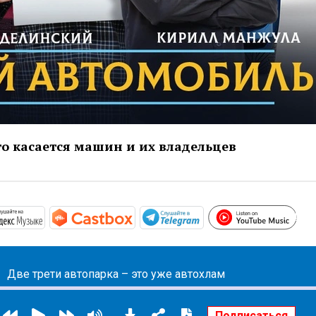
то касается машин и их владельцев
htt
/podcasts.apple.com/ru/podcast/мой-автомобиль/id150802
https://music.yandex.ru/album/10441044
https://castbox.fm/channel/Мой-
https://t.me/mavestr
Две трети автопарка – это уже автохлам