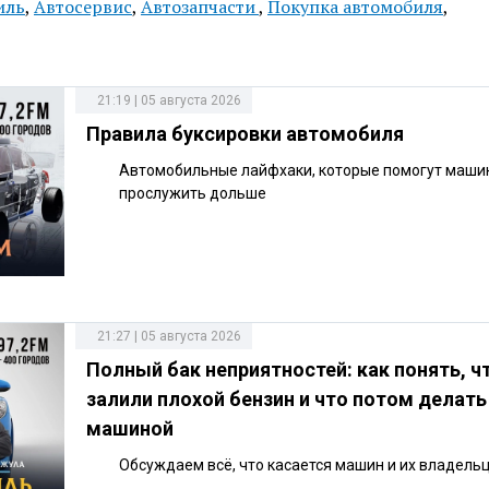
иль
,
Автосервис
,
Автозапчасти
,
Покупка автомобиля
,
21:19 | 05 августа 2026
Правила буксировки автомобиля
Автомобильные лайфхаки, которые помогут маши
прослужить дольше
21:27 | 05 августа 2026
Полный бак неприятностей: как понять, ч
залили плохой бензин и что потом делать
машиной
Обсуждаем всё, что касается машин и их владельц