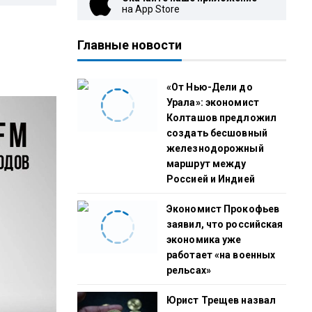
на App Store
Главные новости
«От Нью-Дели до
Урала»: экономист
Колташов предложил
создать бесшовный
железнодорожный
маршрут между
Россией и Индией
Экономист Прокофьев
заявил, что российская
экономика уже
работает «на военных
рельсах»
Юрист Трещев назвал