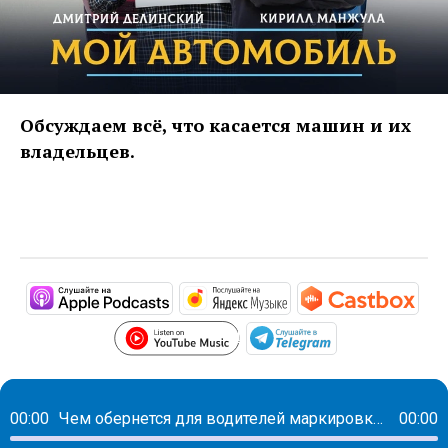
Обсуждаем всё, что касается машин и их
владельцев.
https://podcasts.apple.com/ru/podc
https://music.yandex
htt
https://www.youtube.com/p
https://t.me/m
00:00
Чем обернется для водителей маркировка автозапчастей
00:00