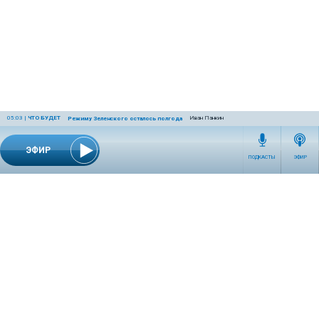
05:03
|
ЧТО БУДЕТ
Иван Панкин
Режиму Зеленского осталось полгода
ЭФИР
ПОДКАСТЫ
ЭФИР