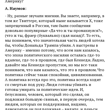
Америку?
А. Наумов:
- Ну, разные звучали мнения. Вы знаете, например, в
том же Твиттере, который ныне называется Х, тоже
запрещенный в России, там были сообщения
довольно популярные «Да что ж ты промахнулся?»,
(что ж ты, фраер (буквально) сдал назад)?. То есть,
мы понимаем, что значительная часть людей хотела
бы, чтобы Дональда Трампа убили. А выстрелы в
Америку – именно потому, что всем нам казалось,
что эпоха политического насилия осталась где-то
вдалеке, где-то в прошлом, где был Кеннеди. Ладно,
давайте мы Кеннеди пропустим, но мы все-таки
понимаем, что нам казалось, что это в прошлом. Что
политика сейчас такая спокойная, цивилизованная.
А политика всегда про это, политика всегда ходит
со смертью под руку. Люди готовы убивать и
готовы умирать за политические идеи. И,
безусловно, человек, который это сделал, он
подложил большую свинью, в первую очередь, тем
людям, которых он поддерживал, видимо,
демократов он поддерживал – видите, и деньги