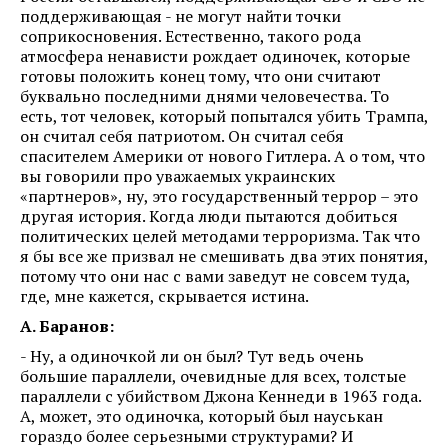
поддерживающая - не могут найти точки
соприкосновения. Естественно, такого рода
атмосфера ненависти рождает одиночек, которые
готовы положить конец тому, что они считают
буквально последними днями человечества. То
есть, тот человек, который попытался убить Трампа,
он считал себя патриотом. Он считал себя
спасителем Америки от нового Гитлера. А о том, что
вы говорили про уважаемых украинских
«партнеров», ну, это государственный террор – это
другая история. Когда люди пытаются добиться
политических целей методами терроризма. Так что
я бы все же призвал не смешивать два этих понятия,
потому что они нас с вами заведут не совсем туда,
где, мне кажется, скрывается истина.
А. Баранов:
- Ну, а одиночкой ли он был? Тут ведь очень
большие параллели, очевидные для всех, толстые
параллели с убийством Джона Кеннеди в 1963 года.
А, может, это одиночка, который был науськан
гораздо более серьезными структурами? И