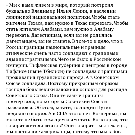
- Мы с вами живем в мире, который построил
буквально Владимир Ильич Ленин, в наследии
ленинской национальной политики. Чтобы стать
жителем Техаса, вам нужно в Техас переехать. Чтобы
стать жителем Алабамы, вам нужно в Алабаму
переехать. Дагестанцам, если вы не родились
дагестанцем, вы не станете. В том-то и дело, что в
России границы национальные и границы
этнические очень часто совпадают с границами
административными. Чего не было в Российской
империи. Тифлисская губерния с центром в городе
Тифлисе (ныне Тбилиси) не совпадала с границами
проживания грузинского народа. А в Советском
Союзе совпадала. Поэтому прекрасным образом
господа большевики заложили основы для распада
Советского Союза. Они те самые границы
прочертили, по которым Советский Союз и
развалился. Об этом, кстати, господин Путин
недавно говорил. А в США этого нет. Во-первых, вы
можете не быть техасцем и им стать. Во-вторых, что
говорят жители штатов? Они говорят – мы техасцы,
мы настоящие американцы, потому что мы в Бога