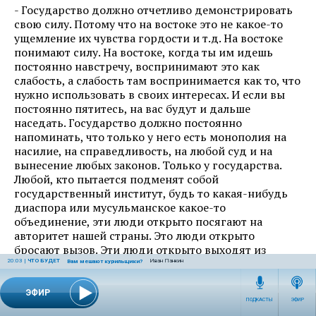
- Государство должно отчетливо демонстрировать
свою силу. Потому что на востоке это не какое-то
ущемление их чувства гордости и т.д. На востоке
понимают силу. На востоке, когда ты им идешь
постоянно навстречу, воспринимают это как
слабость, а слабость там воспринимается как то, что
нужно использовать в своих интересах. И если вы
постоянно пятитесь, на вас будут и дальше
наседать. Государство должно постоянно
напоминать, что только у него есть монополия на
насилие, на справедливость, на любой суд и на
вынесение любых законов. Только у государства.
Любой, кто пытается подменят собой
государственный институт, будь то какая-нибудь
диаспора или мусульманское какое-то
объединение, эти люди открыто посягают на
авторитет нашей страны. Это люди открыто
бросают вызов. Эти люди открыто выходят из
подчинения и им нужно противостоять всеми
20:03
|
ЧТО БУДЕТ
Иван Панкин
Вам мешают курильщики?
доступными способами.
ЭФИР
А. Баранов:
ПОДКАСТЫ
ЭФИР