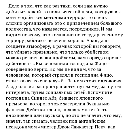
- Дело в том, что как раз таки, если вам нужно
добиться какой-то политической цели, которую вы
хотите добиться методами террора, то очень
сложно организовать это с привлечением большого
количества, что называется, посредников. И мы
видим поэтому, что компании по государственному
террору работают не очень хорошо. А когда вы
создаете атмосферу, в рамках которой вы говорите,
что убивать правильно, что только убийством
можно решить ваши проблемы, вам гораздо проще
действовать. Вы вспомнили господина Фицо –
совершенно верно. Но мы не видим, что за
человеком, который стрелял в господина Фицо,
стоит какая-то спецслужба. За ним стоит идеология.
А идеология распространяется путем медиа, путем
интернета, путем социальных сетей. Вспомните
господина Синдзо Абэ, бывшего японского
премьера, которого тоже застрелил буквально
фанатик. Действительно, человек может быть
вдохновлен или науськан, но это не значит, что ему,
значит, так сказать, человек под английским
псевдонимом «мистер Джон Ланкастер Пек», как