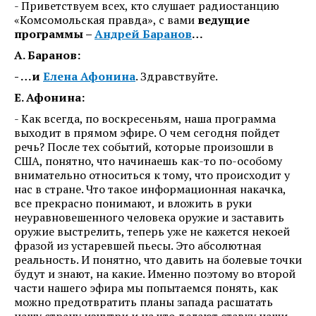
- Приветствуем всех, кто слушает радиостанцию
«Комсомольская правда», с вами
ведущие
программы –
Андрей Баранов
…
А. Баранов:
- …и
Елена Афонина
. Здравствуйте.
Е. Афонина:
- Как всегда, по воскресеньям, наша программа
выходит в прямом эфире. О чем сегодня пойдет
речь? После тех событий, которые произошли в
США, понятно, что начинаешь как-то по-особому
внимательно относиться к тому, что происходит у
нас в стране. Что такое информационная накачка,
все прекрасно понимают, и вложить в руки
неуравновешенного человека оружие и заставить
оружие выстрелить, теперь уже не кажется некоей
фразой из устаревшей пьесы. Это абсолютная
реальность. И понятно, что давить на болевые точки
будут и знают, на какие. Именно поэтому во второй
части нашего эфира мы попытаемся понять, как
можно предотвратить планы запада расшатать
нашу страну изнутри и на что делают ставку наши