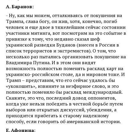
А. Баранов:
- Ну, как мы можем, отталкиваясь от покушения на
Трампа, слава богу, он жив, хотя, конечно, погиб
человек и еще двое в тяжелейшим сейчас состоянии
участники митинга, вот посмотрим на это событие в
привязке к тому, что недавно сказал шеф
украинской разведки Буданов (внесен в России в
список террористов и экстремистов). О том, что
несколько раз пытались организовать покушение на
Владимира Путина. И в этом они видят
возможность полностью поменять расклад карт на
украинско-российском столе, да и мировом тоже. И
Трамп – представим, что его сейчас удалось бы
«укокошить», извините за неэфирное слово, и это
полностью поменяло бы расклад международный.
Скажите, это что, последний довод оппонентов,
когда уже нельзя победить в честной борьбе путем
выборов или открытых дискуссий, убеждения, а
приходится прибегать к старому надежному
способу, если говорить об американской истории.
Е. Афонина: