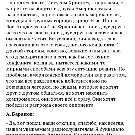
господом Богом, Иисусом Христом, с церквями, с
запретом на аборты и другая Америка: такая
разноцветная, чернокожая, латиноамериканская,
живущая в крупных городах, вроде Нью-Йорка,
Лос-Анджелеса и Сан-Франциско – они друг друга
не то что не знают, они друг друга не любят и как
бы знать не хотят. Безусловно, они находятся в
состоянии вот этого гражданского конфликта. С
другой стороны, конечно, великие отцы учат нас,
что демократия это и есть как бы состояние
конфликта, когда вы пытаетесь какими-то
мирными способами всю эту ситуацию решить. Но
проблема американской демократии как раз в том,
что там все разделились действительно по
воюющим лагерям, по людям, которые не хотят
друг с другом общаться, не хотят находить
компромиссы. они хотят все и сразу. Они хотят
победы и разгрома своего оппонента.
А. Баранов:
- Да, вот пошли ваши отклики, спасибо, как всегда,
нашим уважаемым радиослушателям. Я буквально
парочку зачитаю. Владимир, Красноярск: «Из