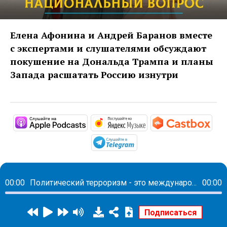
Елена Афонина и Андрей Баранов вместе
с экспертами и слушателями обсуждают
покушение на Дональда Трампа и планы
Запада расшатать Россию изнутри
https://podcasts.apple.com/ru/po
https://music.yandex
http
https://t.me/mavestrea
00:00
Политический терроризм - это международный порядок основанный на правилах
00:00