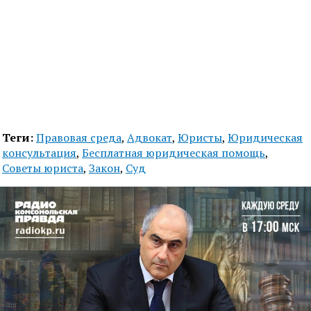
Теги:
Правовая среда
,
Адвокат
,
Юристы
,
Юридическая
консультация
,
Бесплатная юридическая помощь
,
Советы юриста
,
Закон
,
Суд