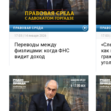
ПРАВОВАЯ СРЕДА
ПРАВО
17:03 | 14 января 2026
17:03 
Переводы между
«Сл
физлицами: когда ФНС
как
видит доход
гра
уго