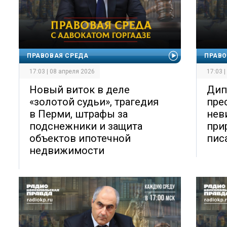
ПРАВОВАЯ СРЕДА
ПРАВО
17:03 | 08 апреля 2026
17:03 
Новый виток в деле
Дип
«золотой судьи», трагедия
пре
в Перми, штрафы за
нев
подснежники и защита
при
объектов ипотечной
пис
недвижимости