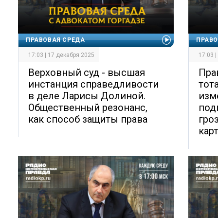
ПРАВОВАЯ СРЕДА
ПРАВО
17:03 | 17 декабря 2025
17:03 
Верховный суд - высшая
Пра
инстанция справедливости
тот
в деле Ларисы Долиной.
изм
Общественный резонанс,
под
как способ защиты права
гро
кар