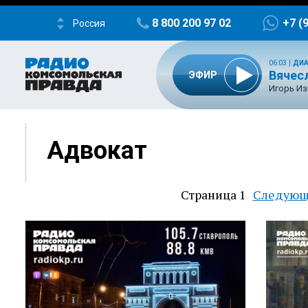
8 800 200 97 02
+7 (
Россия
06:03
|
ДИА
Вячес
ЭФИР
Игорь Из
Адвокат
Страница 1
Следующ
Следующ
Нумерация
страница
страниц