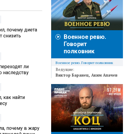
л, почему диета
т снизить
Военное ревю.
Говорит
полковник
Военное ревю. Говорит полковник
переходят ли
Ведущие:
 наследству
Виктор Баранец
Аким Апачев
, как найти
есу
а, почему в жару