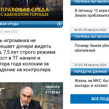
ТЕОРЕМА ЛАГОВСКО
В пятницу 13 апрел
Земле приблизитс
ВАЯ СРЕДА
00:00 | 09 августа 2026
| 27 мая 2026
ТЕОРЕМА ЛАГОВСКО
ь-игроманка не
Почему Земля уби
решает дочери видеть
обитателей
, 7,5 лет строго режима
ост в ТГ-канале и
тора года колонии за
22:03 | 08 августа 2026
адение на контролера
ПЕРЕДАЧА ДАННЫХ
Жизнь на МКС: быт
выходы в космос
ВСЕ ПО