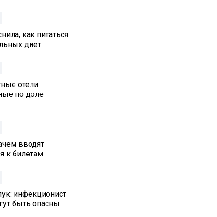
нила, как питаться
альных диет
тные отели
ные по доле
ачем вводят
я к билетам
лук: инфекционист
гут быть опасны