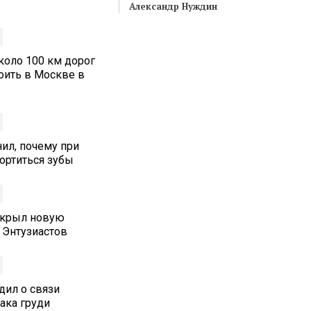
Александр Нуждин
коло 100 км дорог
оить в Москве в
ил, почему при
ортиться зубы
ткрыл новую
 Энтузиастов
дил о связи
ака груди