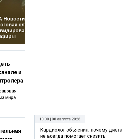
А Новости:
Казахстан готовит
Фигура 4
оговая служба
платный въезд:
Алены В
квидировала ИП
кого коснутся
вызвала
мфиры
новые правила
сети
деть
канале и
нтролера
Правовая
 из мира
13:00 | 08 августа 2026
Кардиолог объяснил, почему диета
тельная
не всегда помогает снизить