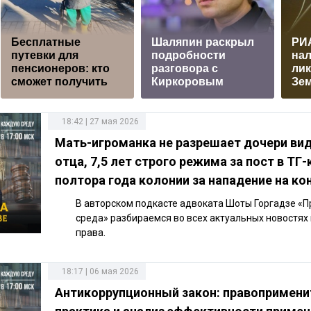
Бесплатные
Шаляпин раскрыл
РИ
путевки для
подробности
нал
пенсионеров: кто
разговора с
ли
сможет получить
Киркоровым
Зе
18:42 | 27 мая 2026
Мать-игроманка не разрешает дочери ви
отца, 7,5 лет строго режима за пост в ТГ-
полтора года колонии за нападение на ко
В авторском подкасте адвоката Шоты Горгадзе «
среда» разбираемся во всех актуальных новостях
права.
18:17 | 06 мая 2026
Антикоррупционный закон: правопримени