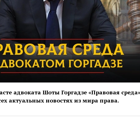
асте адвоката Шоты Горгадзе «Правовая среда
сех актуальных новостях из мира права.
avestreambot/app?startapp=advokatgorgadze_13_player