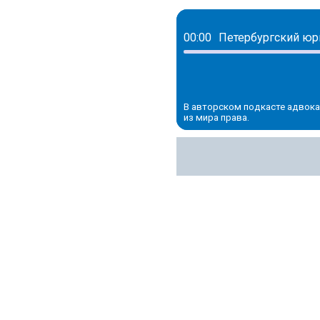
00:00
В авторском подкасте адвока
из мира права.