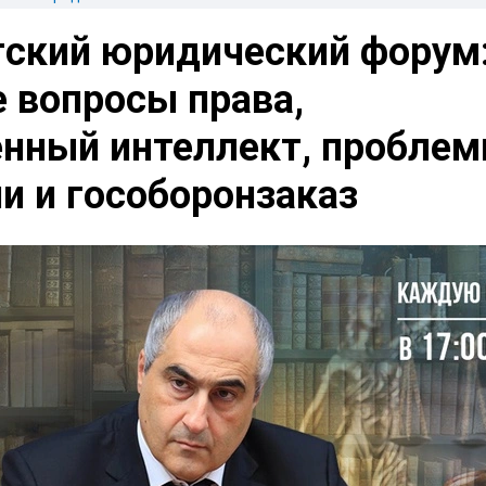
гский юридический форум
 вопросы права,
енный интеллект, пробле
и и гособоронзаказ