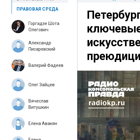
ПРАВОВАЯ СРЕДА
Петербур
Горгадзе Шота
ключевые
Олегович
искусств
Александр
Писаревский
преюдици
Валерий Фадеев
Олег Зайцев
Вячеслав
Витушкин
Елена Авакян
Елена