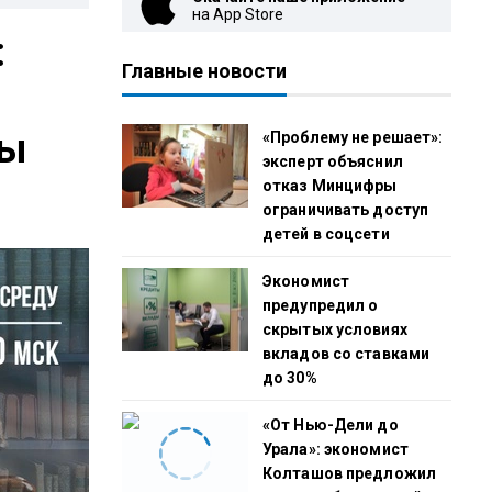
на App Store
:
Главные новости
мы
«Проблему не решает»:
эксперт объяснил
отказ Минцифры
ограничивать доступ
детей в соцсети
Экономист
предупредил о
скрытых условиях
вкладов со ставками
до 30%
«От Нью-Дели до
Урала»: экономист
Колташов предложил