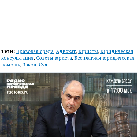
Теги:
Правовая среда
,
Адвокат
,
Юристы
,
Юридическая
консультация
,
Советы юриста
,
Бесплатная юридическая
помощь
,
Закон
,
Суд