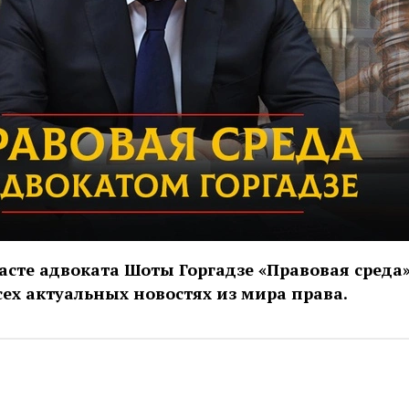
асте адвоката Шоты Горгадзе «Правовая среда
сех актуальных новостях из мира права.
avestreambot/app?startapp=advokatgorgadze_11_player