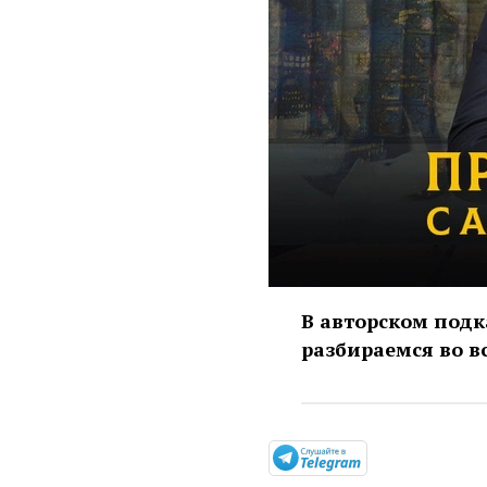
В авторском подк
разбираемся во в
https://t.me/m