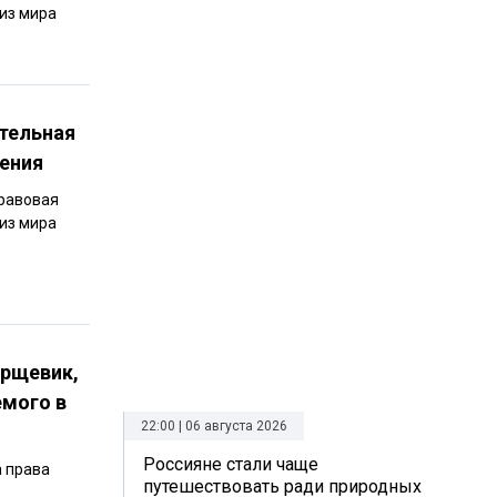
 из мира
тельная
нения
Правовая
 из мира
орщевик,
емого в
22:00 | 06 августа 2026
Россияне стали чаще
а права
путешествовать ради природных