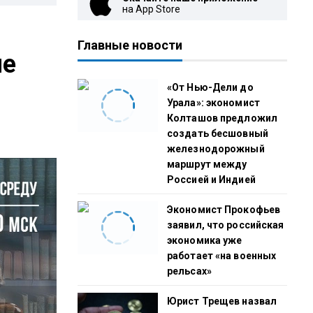
на App Store
Главные новости
ме
«От Нью-Дели до
Урала»: экономист
Колташов предложил
создать бесшовный
железнодорожный
маршрут между
Россией и Индией
Экономист Прокофьев
заявил, что российская
экономика уже
работает «на военных
рельсах»
Юрист Трещев назвал