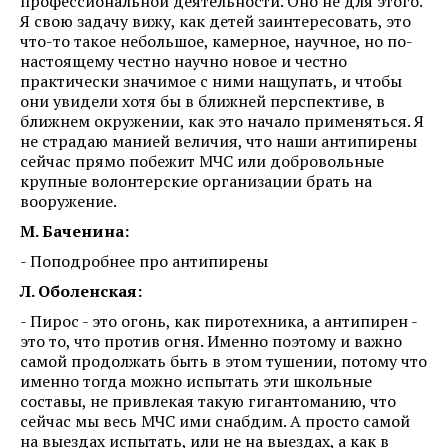
профессиональной деятельности. Оно не для этого.
Я свою задачу вижу, как детей заинтересовать, это
что-то такое небольшое, камерное, научное, но по-
настоящему честно научно новое и честно
практически значимое с ними нащупать, и чтобы
они увидели хотя бы в ближней перспективе, в
ближнем окружении, как это начало применяться. Я
не страдаю манией величия, что наши антипирены
сейчас прямо побежит МЧС или добровольные
крупные волонтерские организации брать на
вооружение.
М. Баченина:
- Поподробнее про антипирены
Л. Оболенская:
- Пирос - это огонь, как пиротехника, а антипирен -
это то, что против огня. Именно поэтому и важно
самой продолжать быть в этом тушении, потому что
именно тогда можно испытать эти школьные
составы, не привлекая такую гигантоманию, что
сейчас мы весь МЧС ими снабдим. А просто самой
на выездах испытать, или не на выездах, а как в