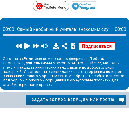
https://www.youtube.com/p
https://t.me/m
00:00
Самый необычный учитель: знакомим слушателей с пожарным, спасателем, ученым и учителем в одном лице
00:00
Сегодня в «Родительском вопросе» фееричная Любовь
Оболенская, учитель химии московской школы №2065, молодой
ученый, кандидат химических наук, спасатель, добровольный
пожарный. Участвовала в ликвидации очагов торфяных пожаров,
в спасении Черного моря от мазута. Изобретает особые вещества
для борьбы с ожогами борщевика и огнеупорные пропитки для
стройматериалов и красок!
ЗАДАТЬ ВОПРОС ВЕДУЩИМ ИЛИ ГОСТЮ