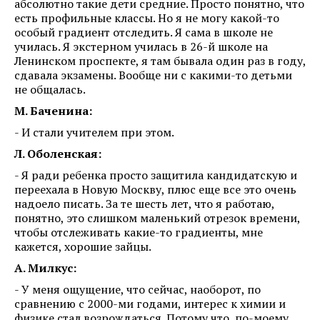
абсолютно такие дети средние. Просто понятно, что
есть профильные классы. Но я не могу какой-то
особый градиент отследить. Я сама в школе не
училась. Я экстерном училась в 26-й школе на
Ленинском проспекте, я там бывала один раз в году,
сдавала экзамены. Вообще ни с какими-то детьми
не общалась.
М. Баченина:
- И стали учителем при этом.
Л. Оболенская:
- Я ради ребенка просто защитила кандидатскую и
переехала в Новую Москву, плюс еще все это очень
надоело писать. За те шесть лет, что я работаю,
понятно, это слишком маленький отрезок времени,
чтобы отслеживать какие-то градиенты, мне
кажется, хорошие зайцы.
А. Милкус:
- У меня ощущение, что сейчас, наоборот, по
сравнению с 2000-ми годами, интерес к химии и
физике стал возрождаться. Потому что, по-моему...