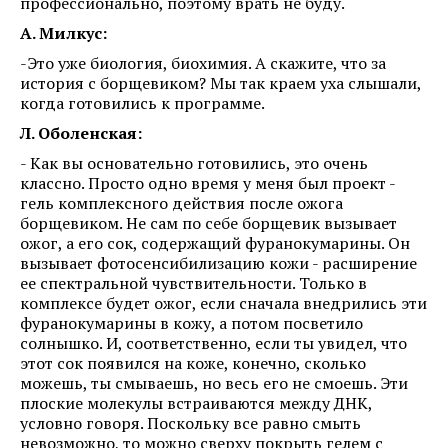
профессионально, поэтому врать не буду.
А. Милкус:
-Это уже биология, биохимия. А скажите, что за
история с борщевиком? Мы так краем уха слышали,
когда готовились к программе.
Л. Оболенская:
- Как вы основательно готовились, это очень
классно. Просто одно время у меня был проект -
гель комплексного действия после ожога
борщевиком. Не сам по себе борщевик вызывает
ожог, а его сок, содержащий фуранокумарины. Он
вызывает фотосенсибилизацию кожи - расширение
ее спектральной чувствительности. Только в
комплексе будет ожог, если сначала внедрились эти
фуранокумарины в кожу, а потом посветило
солнышко. И, соответственно, если ты увидел, что
этот сок появился на коже, конечно, сколько
можешь, ты смываешь, но весь его не смоешь. Эти
плоские молекулы встраиваются между ДНК,
условно говоря. Поскольку все равно смыть
невозможно, то можно сверху покрыть гелем с