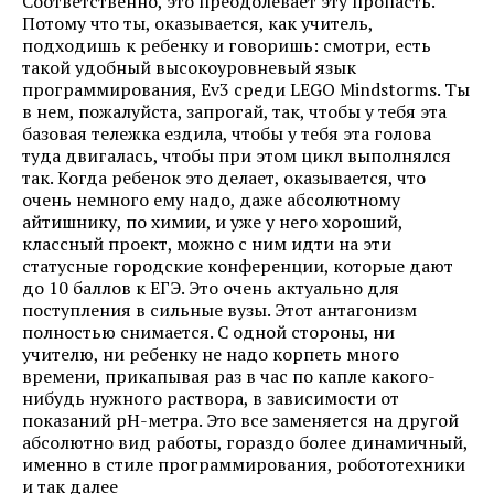
Соответственно, это преодолевает эту пропасть.
Потому что ты, оказывается, как учитель,
подходишь к ребенку и говоришь: смотри, есть
такой удобный высокоуровневый язык
программирования, Еv3 среди LEGO Mindstorms. Ты
в нем, пожалуйста, запрогай, так, чтобы у тебя эта
базовая тележка ездила, чтобы у тебя эта голова
туда двигалась, чтобы при этом цикл выполнялся
так. Когда ребенок это делает, оказывается, что
очень немного ему надо, даже абсолютному
айтишнику, по химии, и уже у него хороший,
классный проект, можно с ним идти на эти
статусные городские конференции, которые дают
до 10 баллов к ЕГЭ. Это очень актуально для
поступления в сильные вузы. Этот антагонизм
полностью снимается. С одной стороны, ни
учителю, ни ребенку не надо корпеть много
времени, прикапывая раз в час по капле какого-
нибудь нужного раствора, в зависимости от
показаний рН-метра. Это все заменяется на другой
абсолютно вид работы, гораздо более динамичный,
именно в стиле программирования, робототехники
и так далее