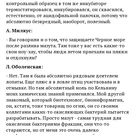
контрольный образец в том же инкубаторе
термостатировался, инкубировался, он сквасился,
естественно, от ацидофильной палочки, потому что
абсолютно безвредный, наоборот, полезный.
А. Милкус:
- Вы говорили и о том, что защищаете Черное море
после разлива мазута. Там тоже у вас есть какие-то
свои ноу-хау, чтобы люди летом приехали на пляжи
и отдохнули?
Л. Оболенская:
- Нет. Там я была абсолютно рядовым деятелем
лопаты. Еще плюс я в ловле птиц участвовала и в
отмывке. Но там абсолютный ноль по Кельвину
моих химических знаний применялся. Мой другой
знакомый, который биотехнолог, биоинформатик,
он, кстати, тоже товарищ по огню, он со своими
коллегами каких-то окисляющих бактерий пытается
разрабатывать. Просто мазут - самая трудная для
окисления бактериями фракция, они что-то
стараются, но от меня это очень далеко