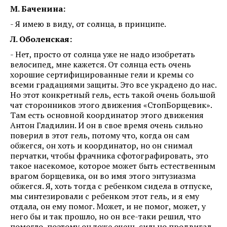
М. Баченина:
- Я имею в виду, от солнца, в принципе.
Л. Оболенская:
- Нет, просто от солнца уже не надо изобретать
велосипед, мне кажется. От солнца есть очень
хорошие сертифицированные гели и кремы со
всеми градациями защиты. Это все украдено до нас.
Но этот конкретный гель, есть такой очень большой
чат сторонников этого движения «СтопБорщевик».
Там есть основной координатор этого движения
Антон Гладилин. И он в свое время очень сильно
поверил в этот гель, потому что, когда он сам
обжегся, он хоть и координатор, но он снимал
перчатки, чтобы фрачника сфотографировать, это
такое насекомое, которое может быть естественным
врагом борщевика, он во имя этого энтузиазма
обжегся. Я, хоть тогда с ребенком сидела в отпуске,
мы синтезировали с ребенком этот гель, и я ему
отдала, он ему помог. Может, и не помог, может, у
него бы и так прошло, но он все-таки решил, что
помогло, поэтому он тоже очень сильно продвигал.