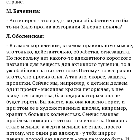
стране.
М. Баченина:
- Антипирен - это средство для обработки чего бы
то ни было против возгорания. Я верно поняла?
Л. Оболенская:
- В самом корректном, в самом правильном смысле,
это только, действительно, обработка, огнезащита.
Но поскольку нет какого-то адекватного короткого
названия для веществ для активного тушения, то я
уж обобщила на них это тоже. Потому что все равно
это то, что против огня. А так это, скорее, защита,
пропитки. Сейчас мы, например, с детьми делаем
один проект - масляная краска негорючая, в нее
вводятся вещества, благодаря которым она не
будет гореть. Вы знаете, как она классно горит, и
при этом ее в художественных школах, например,
хранят в больших количествах. Сейчас главная
проблема пожаров – это их токсичность. Пожаров
стало меньше, а жертв меньше не стало, просто
потому, что один раз вдохнул - у тебя цирроз
печени, второй раз вдохнул – уже не у кого быть. И