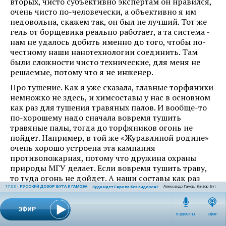
вторых, чисто субъективно экспертам он нравился,
очень чисто по-человечески, а объективно я им
недовольна, скажем так, он был не лучший. Тот же
гель от борщевика реально работает, а та система -
нам не удалось добить именно до того, чтобы по-
честному наши нанотехнологии соединить. Там
были сложности чисто технические, для меня не
решаемые, потому что я не инженер.
Про тушение. Как я уже сказала, главные торфяники
немножко не здесь, и химсоставы у нас в основном
как раз для тушения травяных палов. И вообще-то
по-хорошему надо сначала вовремя тушить
травяные палы, тогда до торфяников огонь не
пойдет. Например, в той же «Журавлиной родине»
очень хорошо устроена эта кампания
противопожарная, потому что дружина охраны
природы МГУ делает. Если вовремя тушить траву,
то туда огонь не дойдет. А наши составы как раз
для того, чтобы тушить траву, потому что по-
17:03
|
РУССКИЙ ДОЗОР БУТА И ГАМОВА
Александр Гамов, Виктор Бут
Куда идет Европа без лидеров?
хорошему, когда уже торф горит, он капсулируется,
грубо говоря, типа асфальта такие капсулы
ЭФИР
ПОДКАСТЫ
ЭФИР
образуются, сквозь которые уже практически ничем