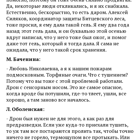
Да, некоторые люди откликались, и я их снабжала.
Естественно, бескорыстно, то есть даром. Алексей
Силяков, координатор защиты Битцевского леса,
тоже просил, я ему дала такой гель. Я ему два года
назад этот гель дала, и он буквально этой осенью
вдруг написал, что у него тоже был ожог, и помог
даже тот гель, который я тогда дала. Я сама не
ожидала, что у него такой срок хранения.
М. Баченина:
- Любовь Николаевна, а я к нашим пожарам
подмосковным. Торфяные очаги. Что с тушением?
Потому что вы тоже с этой проблемой работали.
Дрон с сенсорным носом. Это же самое опасное,
когда вроде бы потушили, где-то тлеет, ушли, все
хорошо, а там заново все началось.
Л. Оболенская:
- Дрон был нужен не для этого, а как раз для
предразведки. Если уже куда-то приехали тушить,
то уж там все постараются пролить так, чтобы точно
ничего не горело, термощупом все протыкать. Или