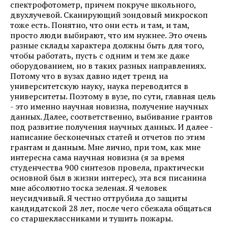
спектрофотометр, причем покруче школьного,
двухлучевой. Сканирующий зондовый микроскоп
тоже есть. Понятно, что они есть и там, и там,
просто люди выбирают, что им нужнее. Это очень
разные склады характера должны быть для того,
чтобы работать, пусть с одним и тем же даже
оборудованием, но в таких разных направлениях.
Потому что в вузах давно идет тренд на
университетскую науку, наука переводится в
университеты. Поэтому в вузе, по сути, главная цель
- это именно научная новизна, получение научных
данных. Далее, соответственно, выбивание грантов
под развитие получения научных данных. И далее -
написание бесконечных статей и отчетов по этим
грантам и данным. Мне лично, при том, как мне
интересна сама научная новизна (я за время
студенчества 900 синтезов провела, практически
основной был в жизни интерес), эта вся писанина
мне абсолютно тоска зеленая. Я человек
неусидчивый. Я честно оттрубила до защиты
кандидатской 28 лет, после чего сбежала общаться
со старшеклассниками и тушить пожары.