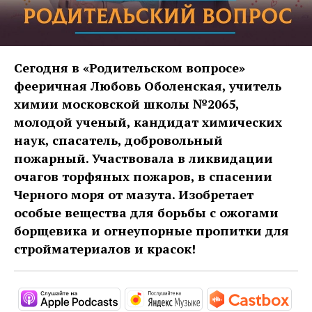
Сегодня в «Родительском вопросе»
фееричная Любовь Оболенская, учитель
химии московской школы №2065,
молодой ученый, кандидат химических
наук, спасатель, добровольный
пожарный. Участвовала в ликвидации
очагов торфяных пожаров, в спасении
Черного моря от мазута. Изобретает
особые вещества для борьбы с ожогами
борщевика и огнеупорные пропитки для
стройматериалов и красок!
https://podcasts.apple.com/ru/po
https://music.yandex
http