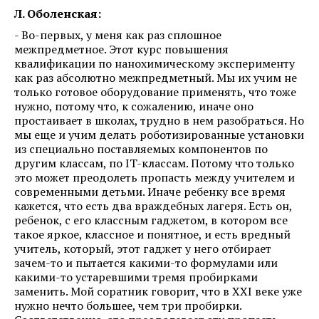
Л. Оболенская:
- Во-первых, у меня как раз сплошное
межпредметное. Этот курс повышения
квалификации по нанохимическому эксперименту
как раз абсолютно межпредметный. Мы их учим не
только готовое оборудование применять, что тоже
нужно, потому что, к сожалению, иначе оно
простаивает в школах, трудно в нем разобраться. Но
мы еще и учим делать роботизированные установки
из специально поставляемых компонентов по
другим классам, по IT-классам. Потому что только
это может преодолеть пропасть между учителем и
современными детьми. Иначе ребенку все время
кажется, что есть два враждебных лагеря. Есть он,
ребенок, с его классным гаджетом, в котором все
такое яркое, классное и понятное, и есть вредный
учитель, который, этот гаджет у него отбирает
зачем-то и пытается какими-то формулами или
какими-то устаревшими тремя пробирками
заменить. Мой соратник говорит, что в XXI веке уже
нужно нечто большее, чем три пробирки.