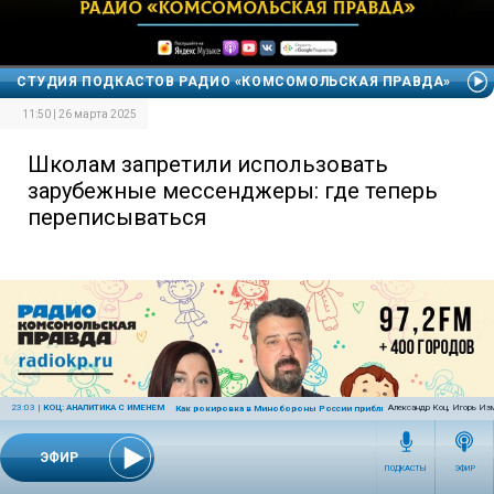
СТУДИЯ ПОДКАСТОВ РАДИО «КОМСОМОЛЬСКАЯ ПРАВДА»
11:50 | 26 марта 2025
Школам запретили использовать
зарубежные мессенджеры: где теперь
переписываться
23:03
|
КОЦ: АНАЛИТИКА С ИМЕНЕМ
Александр Коц, Игорь Из
Как рокировка в Минобороны России приблизит победу
ЭФИР
ПОДКАСТЫ
ЭФИР