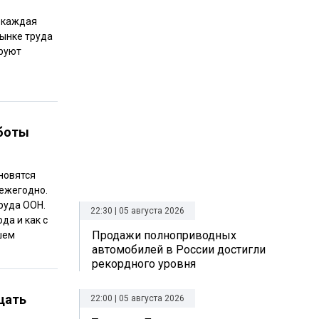
т каждая
рынке труда
ируют
аботы
новятся
 ежегодно.
руда ООН.
22:30 | 05 августа 2026
да и как с
Продажи полноприводных
шем
автомобилей в России достигли
рекордного уровня
щать
22:00 | 05 августа 2026