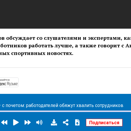
в обсуждает со слушателями и экспертами, к
ботников работать лучше, а также говорит с 
ных спортивных новостях.
/podcasts.apple.com/ru/podcast/взрослые-люди/id1517779
https://music.yandex.ru/album/11033374
— с почетом: работодателей обяжут хвалить сотрудников