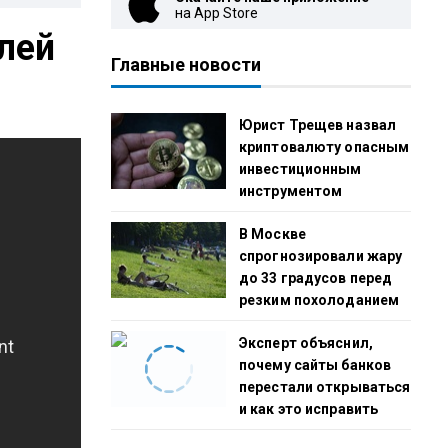
на App Store
елей
Главные новости
Юрист Трещев назвал
криптовалюту опасным
инвестиционным
инструментом
В Москве
спрогнозировали жару
до 33 градусов перед
резким похолоданием
Эксперт объяснил,
почему сайты банков
перестали открываться
и как это исправить