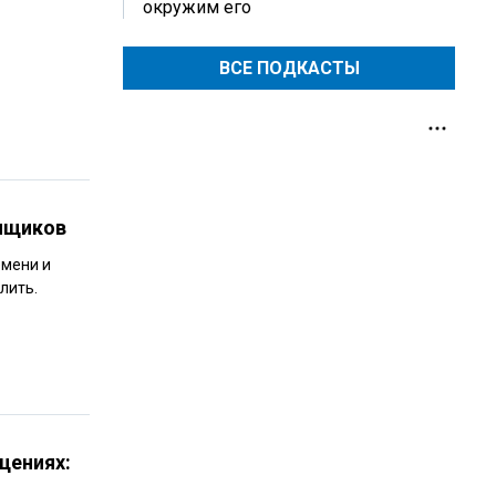
окружим его
ВСЕ ПОДКАСТЫ
енщиков
емени и
лить.
щениях: