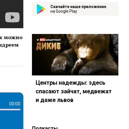
Скачайте наше приложение
на Google Play
ак можно
Андреем
627
Центры надежды: здесь
спасают зайчат, медвежат
и даже львов
00:00
Подкасты