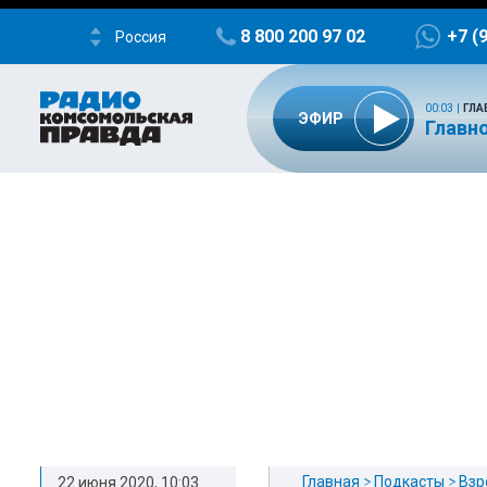
8 800 200 97 02
+7 (
Россия
00:03
|
ГЛА
ЭФИР
Главно
Главная
Подкасты
Взр
22 июня 2020, 10:03