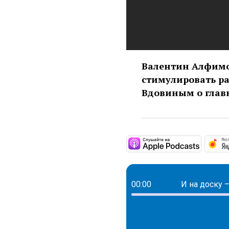
Валентин Алфимо
стимулировать ра
Вдовиным о глав
https:/
00:00
И на доску 