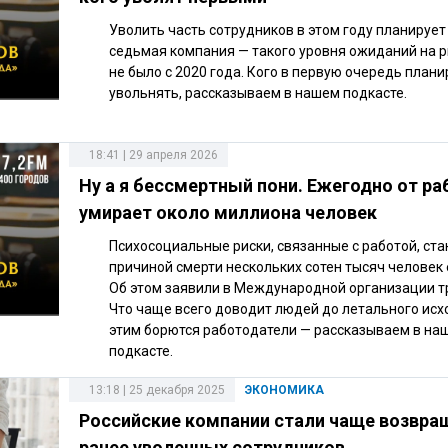
Уволить часть сотрудников в этом году планируе
седьмая компания — такого уровня ожиданий на 
не было с 2020 года. Кого в первую очередь план
увольнять, рассказываем в нашем подкасте.
18:41 | 29 апреля 2026
Ну а я бессмертный пони. Ежегодно от р
умирает около миллиона человек
Психосоциальные риски, связанные с работой, ста
причиной смерти нескольких сотен тысяч человек
Об этом заявили в Международной организации т
Что чаще всего доводит людей до летального исхо
этим борются работодатели — рассказываем в на
подкасте.
13:18 | 25 декабря 2025
ЭКОНОМИКА
Российские компании стали чаще возвра
ранее уволенных сотрудников