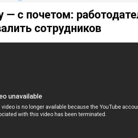
у — с почетом: работодат
валить сотрудников