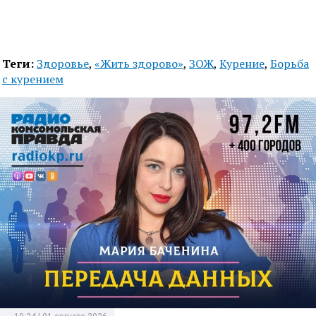
Теги:
Здоровье
,
«Жить здорово»
,
ЗОЖ
,
Курение
,
Борьба
с курением