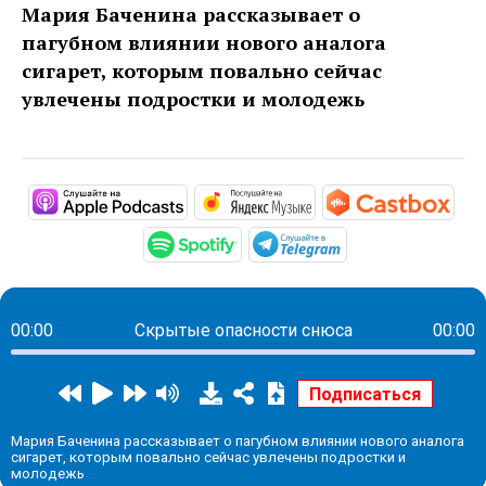
Мария Баченина рассказывает о
пагубном влиянии нового аналога
сигарет, которым повально сейчас
увлечены подростки и молодежь
https://podcasts.apple.com/ru/pod
https://music.yandex
http
https://open.spotify.com/sh
https://t.me/mav
00:00
Скрытые опасности снюса
00:00
Мария Баченина рассказывает о пагубном влиянии нового аналога
сигарет, которым повально сейчас увлечены подростки и
молодежь