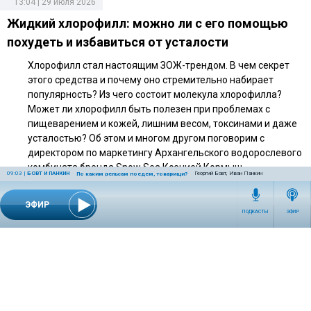
13:04 | 29 июля 2026
Жидкий хлорофилл: можно ли с его помощью
похудеть и избавиться от усталости
Хлорофилл стал настоящим ЗОЖ-трендом. В чем секрет
этого средства и почему оно стремительно набирает
популярность? Из чего состоит молекула хлорофилла?
Может ли хлорофилл быть полезен при проблемах с
пищеварением и кожей, лишним весом, токсинами и даже
усталостью? Об этом и многом другом поговорим с
директором по маркетингу Архангельского водорослевого
комбината бренда Snow Sea Ксенией Кормыш.
09:03
|
БОВТ И ПАНКИН
Георгий Бовт, Иван Панкин
По каким рельсам поедем, товарищи?
ЭФИР
ПОДКАСТЫ
ЭФИР