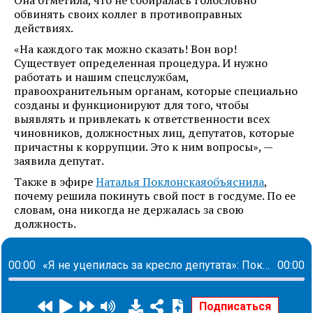
Она отметила, что не собиралась голословно
обвинять своих коллег в противоправных
действиях.
«На каждого так можно сказать! Вон вор!
Существует определенная процедура. И нужно
работать и нашим спецслужбам,
правоохранительным органам, которые специально
созданы и функционируют для того, чтобы
выявлять и привлекать к ответственности всех
чиновников, должностных лиц, депутатов, которые
причастны к коррупции. Это к ним вопросы», —
заявила депутат.
Также в эфире
Наталья Поклонская
объяснила
,
почему решила покинуть свой пост в госдуме. По ее
словам, она никогда не держалась за свою
должность.
00:00
«Я не уцепилась за кресло депутата»: Поклонская объявила, что уходит из Госдумы
00:00