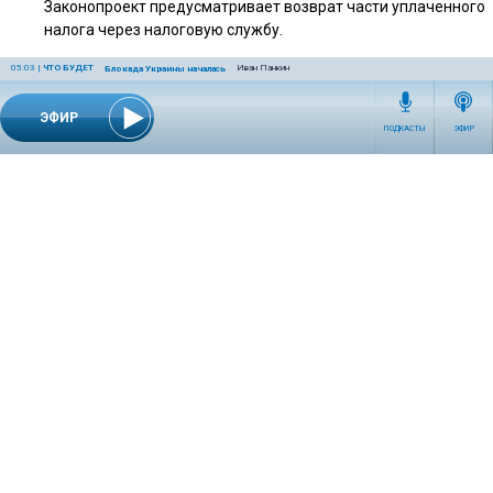
Законопроект предусматривает возврат части уплаченного
налога через налоговую службу.
05:03
|
ЧТО БУДЕТ
Иван Панкин
Блокада Украины началась
ЭФИР
17:00 | 28 июля 2026
ПОЛИТИКА
ПОДКАСТЫ
ЭФИР
Роджер Уотерс заявил о сохранении у Запада
колониального подхода
Музыкант считает, что ЕС и США по-прежнему
руководствуются принципом присвоения чужих ресурсов.
СЕТЕВОЕ ИЗДАНИЕ RADIOKP.RU ЗАРЕГИСТРИРОВАНО РОСКОМНАДЗОРОМ,
СВИДЕТЕЛЬСТВО ЭЛ № ФС77-76389 ОТ 26.07.2019 ГОДА.
УЧРЕДИТЕЛЬ И РЕДАКЦИЯ АО «ИЗДАТЕЛЬСКИЙ ДОМ «КОМСОМОЛЬСКАЯ
ПРАВДА». ГЕНЕРАЛЬНЫЙ ДИРЕКТОР: НОСОВА ОЛЕСЯ ВЯЧЕСЛАВОВНА.
ИЗДАТЕЛЬ: КОРШУНОВ ИЛЬЯ СЕРГЕЕВИЧ. ШEФ РЕДАКТОР: КУЗЬМИН ДМИТРИЙ
ВЛАДИМИРОВИЧ.
RADIOKPWEB@KP.RU
ТЕЛЕФОН РЕДАКЦИИ: +7 (495) 665-75-28 127015, Г. МОСКВА,
УЛ. НОВОДМИТРОВСКАЯ, Д.5А СТР.8 , ЭТАЖ 7