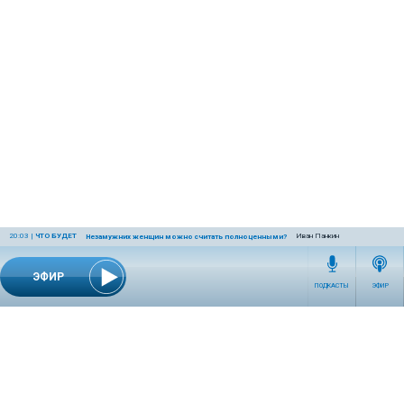
20:03
|
ЧТО БУДЕТ
Иван Панкин
Незамужних женщин можно считать полноценными?
ЭФИР
ПОДКАСТЫ
ЭФИР