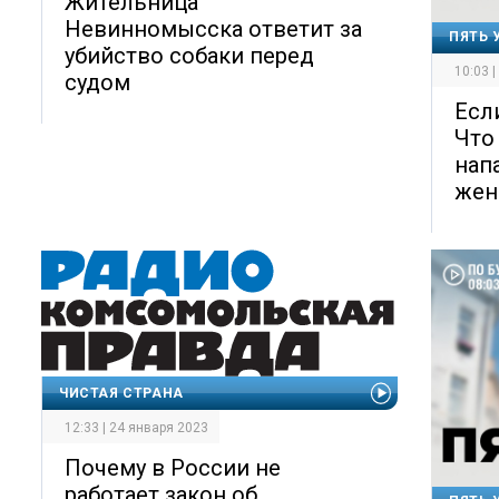
Жительница
Невинномысска ответит за
ПЯТЬ 
убийство собаки перед
10:03 
судом
Есл
Что
нап
жен
ЧИСТАЯ СТРАНА
12:33 | 24 января 2023
Почему в России не
работает закон об