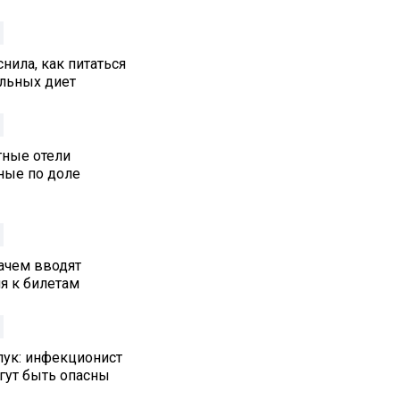
нила, как питаться
альных диет
тные отели
ные по доле
ачем вводят
я к билетам
лук: инфекционист
гут быть опасны