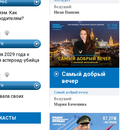
Что будет
РОС
Ведущий:
Иван Панкин
изм. Как
родителям?
ГО
я 2029 года к
я астероид-убийца
Самый добрый
вечер
ГО
Самый добрый вечер
вала своих
Ведущий:
Мария Баченина
ДКАСТЫ