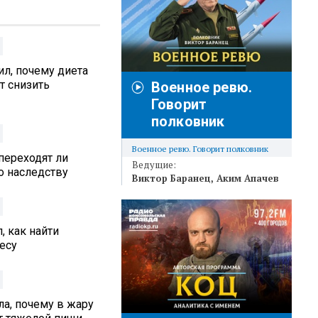
л, почему диета
т снизить
Военное ревю.
Говорит
полковник
Военное ревю. Говорит полковник
переходят ли
Ведущие:
 наследству
Виктор Баранец
Аким Апачев
, как найти
есу
а, почему в жару