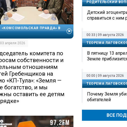
РОДИТЕЛЬСКИЙ ВОП
Детский эгоцентр
справиться с ним 
 «КОМСОМОЛЬСКАЯ ПРАВДА» В
00:33 | 09 августа 2026
ТЕОРЕМА ЛАГОВСКО
| 03 апреля 2026
дседатель комитета по
В пятницу 13 апрел
Земле приблизитс
росам собственности и
ельным отношениям
гей Гребенщиков на
00:00 | 09 августа 2026
ио «КП-Тула»: «Земля —
ТЕОРЕМА ЛАГОВСКО
е богатство, и мы
жны оставить ее детям
Почему Земля уби
обитателей
орядке»
ВСЕ ПО