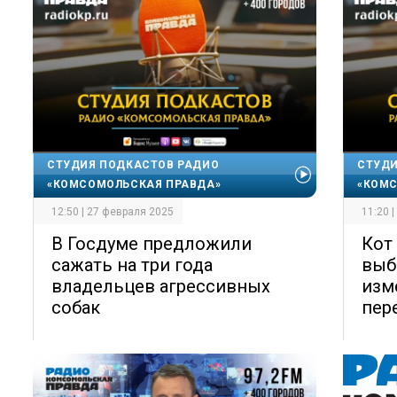
СТУДИЯ ПОДКАСТОВ РАДИО
СТУДИ
«КОМСОМОЛЬСКАЯ ПРАВДА»
«КОМС
12:50 | 27 февраля 2025
11:20 
В Госдуме предложили
Кот 
сажать на три года
выб
владельцев агрессивных
изм
собак
пер