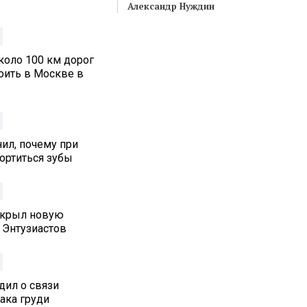
Александр Нуждин
коло 100 км дорог
оить в Москве в
ил, почему при
ортиться зубы
ткрыл новую
 Энтузиастов
дил о связи
ака груди