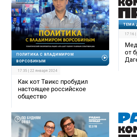
ТЕМА 
17:16 
Мед
от 
ПОЛИТИКА С ВЛАДИМИРОМ
Даг
ВОРСОБИНЫМ
17:35 | 22 января 2024
Как кот Твикс пробудил
настоящее российское
общество