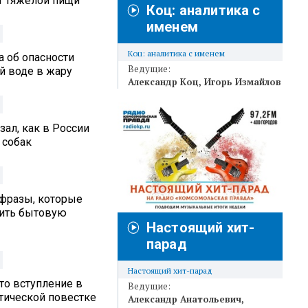
от тяжелой пищи
Коц: аналитика с
именем
Коц: аналитика с именем
а об опасности
Ведущие:
й воде в жару
Александр Коц
Игорь Измайлов
ал, как в России
 собак
 фразы, которые
вить бытовую
Настоящий хит-
парад
Настоящий хит-парад
то вступление в
Ведущие:
итической повестке
Александр Анатольевич