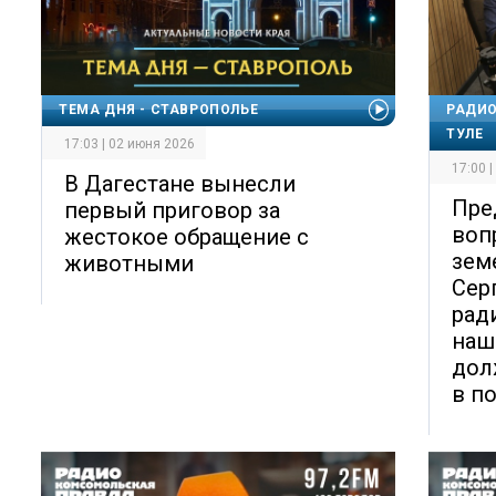
ТЕМА ДНЯ - СТАВРОПОЛЬЕ
РАДИО
ТУЛЕ
17:03 | 02 июня 2026
17:00 
В Дагестане вынесли
Пре
первый приговор за
воп
жестокое обращение с
зем
животными
Сер
рад
наш
дол
в п