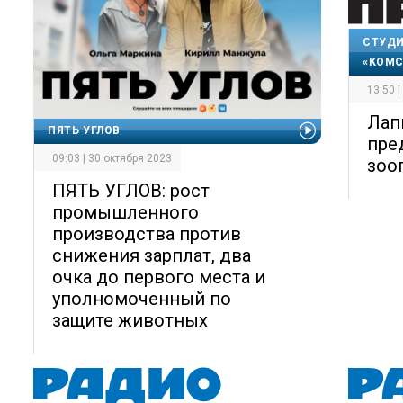
СТУДИ
«КОМС
13:50 
Лап
ПЯТЬ УГЛОВ
пре
09:03 | 30 октября 2023
зоо
ПЯТЬ УГЛОВ: рост
промышленного
производства против
снижения зарплат, два
очка до первого места и
уполномоченный по
защите животных