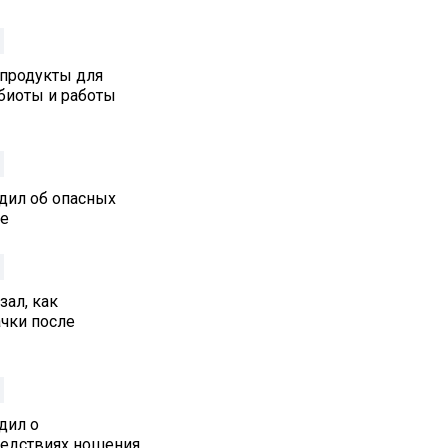
 продукты для
биоты и работы
дил об опасных
ре
ал, как
ачки после
дил о
едствиях ношения