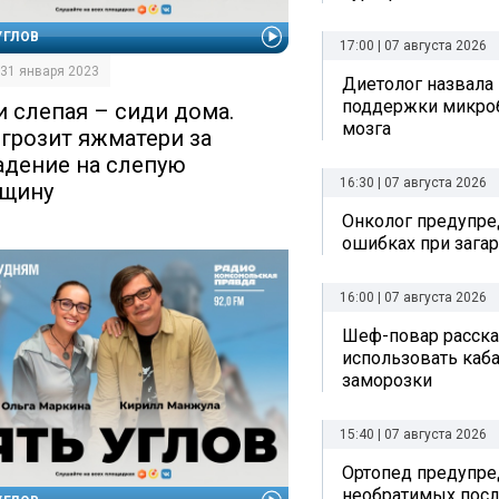
УГЛОВ
17:00 | 07 августа 2026
| 31 января 2023
Диетолог назвала
поддержки микро
и слепая – сиди дома.
мозга
 грозит яжматери за
адение на слепую
16:30 | 07 августа 2026
щину
Онколог предупре
ошибках при зага
16:00 | 07 августа 2026
Шеф-повар рассказ
использовать каб
заморозки
15:40 | 07 августа 2026
Ортопед предупре
необратимых посл