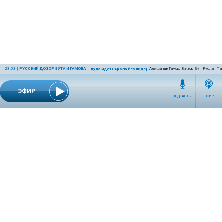
23:03
|
РУССКИЙ ДОЗОР БУТА И ГАМОВА
Александр Гамов, Виктор Бут, Руслан Па
Куда идет Европа без лидеров?
ЭФИР
ПОДКАСТЫ
ЭФИР