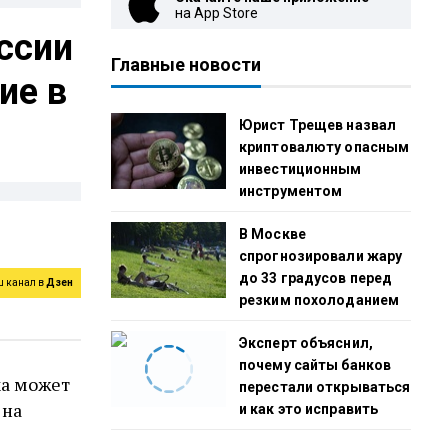
на App Store
ссии
Главные новости
ие в
Юрист Трещев назвал
криптовалюту опасным
инвестиционным
инструментом
В Москве
спрогнозировали жару
до 33 градусов перед
ш канал в
Дзен
резким похолоданием
Эксперт объяснил,
почему сайты банков
ка может
перестали открываться
 на
и как это исправить