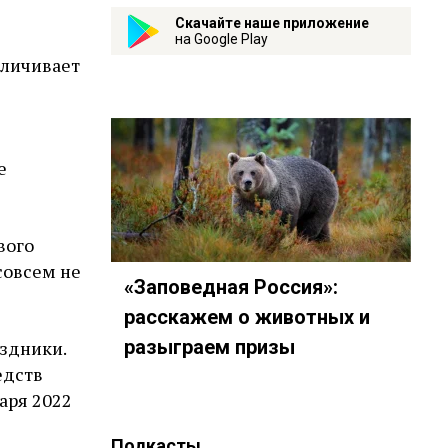
Скачайте наше приложение
на Google Play
еличивает
е
вого
 совсем не
«Заповедная Россия»:
расскажем о животных и
разыграем призы
аздники.
едств
аря 2022
Подкасты