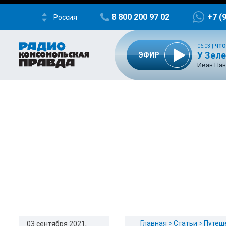
8 800 200 97 02
+7 (
Россия
06:03
|
ЧТО
У Зел
ЭФИР
Иван Пан
Главная
Статьи
Путеш
03 сентября 2021,