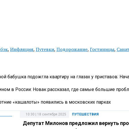
шбэк
,
Инфляция
,
Путевки
,
Подорожание
,
Гостиницы
,
Сана
ой бабушка подожгла квартиру на глазах у приставов: Нач
зином в России: Новак рассказал, где самые большие проб
летние «кашалоты» появились в московских парках
10:30 | 18 сентября 2025
ПУТЕШЕСТВИЯ
Депутат Милонов предложил вернуть пр