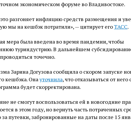
точном экономическом форуме во Владивостоке.
то это разгоняет инфляцию средств размещения и ув
рую мы на кешбэк потратили», — цитирует его
ТАСС
.
кая мера была введена во время пандемии, чтобы
ннюю туриндустрию. В дальнейшем субсидировани
проводиться точечно.
изма Зарина Догузова сообщила о скором запуске но
го кешбэка. Она
уточнила
, что отказываться от него
ограмма будет скорректирована.
ияне не смогут воспользоваться ей в новогодние пр
оется в этом году, но вернуть часть потраченных ср
 за путевки, забронированные на даты после 15 янв