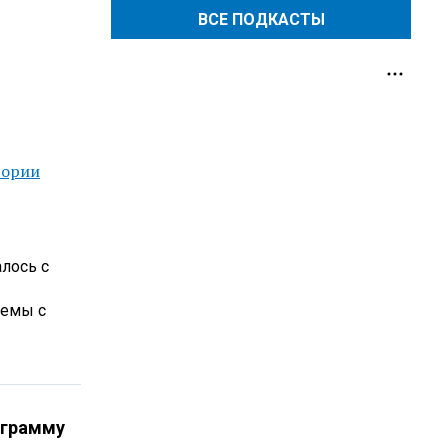
ВСЕ ПОДКАСТЫ
тории
алось с
лемы с
ограмму