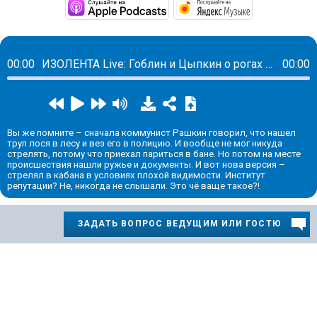
https://podcasts.apple.com/
https://musi
00:00
ИЗОЛЕНТА Live: Гоблин и Цыпкин о рогах и копытах депутата Рашкина
00:00
Вы же помните – сначала коммунист Рашкин говорил, что нашел
труп лося в лесу и вез его в полицию. И вообще не мог никуда
стрелять, потому что приехал париться в бане. Но потом на месте
происшествия нашли ружье и документы. И вот нова версия –
стрелял в кабана в условиях плохой видимости. Институт
репутации? Не, никогда не слышали. Это чё ваще такое?!
ЗАДАТЬ ВОПРОС ВЕДУЩИМ ИЛИ ГОСТЮ