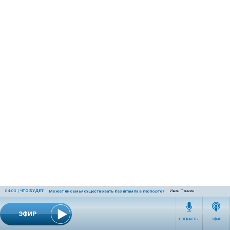
04:03
|
ЧТО БУДЕТ
Иван Панкин
Может ли семья существовать без штампа в паспорте?
ЭФИР
ПОДКАСТЫ
ЭФИР