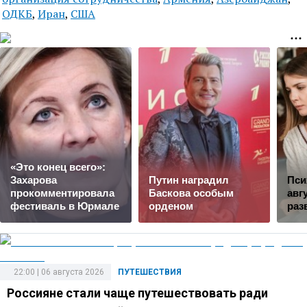
ОДКБ
,
Иран
,
США
«Это конец всего»:
Захарова
Путин наградил
Пси
прокомментировала
Баскова особым
авг
фестиваль в Юрмале
орденом
раз
22:00 | 06 августа 2026
ПУТЕШЕСТВИЯ
Россияне стали чаще путешествовать ради