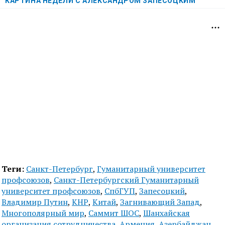
КАРТИНА НЕДЕЛИ С АЛЕКСАНДРОМ ЗАПЕСОЦКИМ
Теги:
Санкт-Петербург
,
Гуманитарный университет
профсоюзов
,
Санкт-Петербургский Гуманитарный
университет профсоюзов
,
СпбГУП
,
Запесоцкий
,
Владимир Путин
,
КНР
,
Китай
,
Загнивающий Запад
,
Многополярный мир
,
Саммит ШОС
,
Шанхайская
организация сотрудничества
,
Армения
,
Азербайджан
,