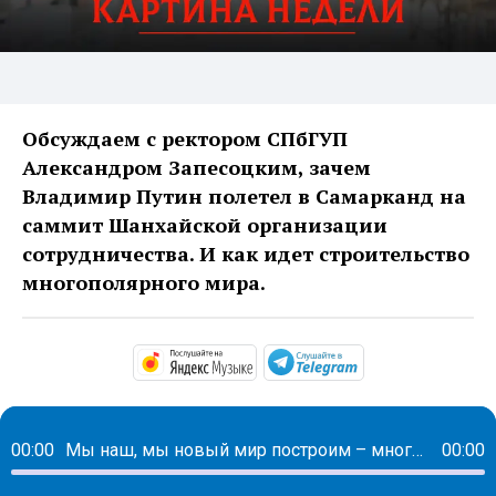
Обсуждаем с ректором СПбГУП
Александром Запесоцким, зачем
Владимир Путин полетел в Самарканд на
саммит Шанхайской организации
сотрудничества. И как идет строительство
многополярного мира.
https://music.yandex.ru/alb
https://t.me/ma
00:00
Мы наш, мы новый мир построим – многополярный. А затем…
00:00