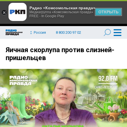
Радио «Комсомольская правда»
ОТКРЫТЬ
Медиагруппа «Комсомольская правда»
FREE - In Google Play
Россия
8 800 200 97 02
Яичная скорлупа против слизней-
пришельцев