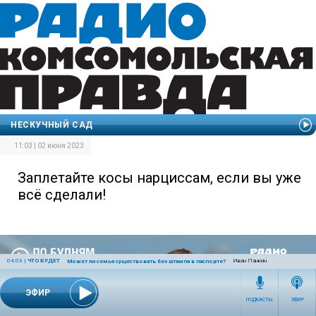
НЕСКУЧНЫЙ САД
11:03 | 02 июня 2023
Заплетайте косы нарциссам, если вы уже
всё сделали!
04:03
|
ЧТО БУДЕТ
Иван Панкин
Может ли семья существовать без штампа в паспорте?
ЭФИР
ПОДКАСТЫ
ЭФИР