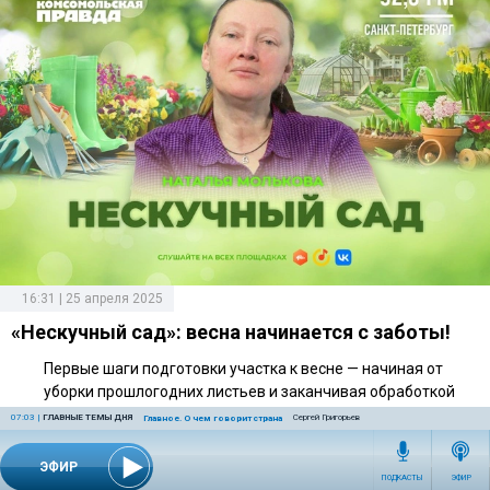
16:31 | 25 апреля 2025
«Нескучный сад»: весна начинается с заботы!
Первые шаги подготовки участка к весне — начиная от
уборки прошлогодних листьев и заканчивая обработкой
почвы. Какие мероприятия необходимы именно сейчас?
07:03
|
ГЛАВНЫЕ ТЕМЫ ДНЯ
Сергей Григорьев
Главное. О чем говорит страна
Выращиваем свою собственную рассаду или покупаем
готовую? Как выбрать правильное удобрение для каждого
ЭФИР
ПОДКАСТЫ
ЭФИР
типа растений? Обсуждаем с хозяйкой дачного клуба