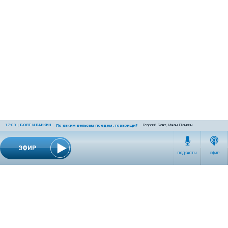
17:03
|
БОВТ И ПАНКИН
Георгий Бовт, Иван Панкин
По каким рельсам поедем, товарищи?
ЭФИР
ПОДКАСТЫ
ЭФИР