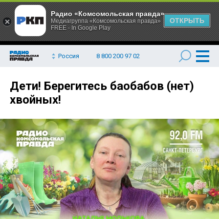
Радио «Комсомольская правда»
ОТКРЫТЬ
Медиагруппа «Комсомольская правда»
FREE - In Google Play
Россия
8 800 200 97 02
Дети! Берегитесь баобабов (нет)
хвойных!