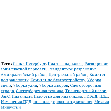
Теги:
Санкт-Петербург
,
Платная парковка
,
Расширение
зоны платной парковки
,
Резидентное разрешение
,
Адмиралтейский район
,
Центральный район
,
Комитет
по транспорту
,
Комитет по благоустройству
,
Уборка
снега
,
Уборка улиц
,
Уборка дворов
,
Снегоуборочная
страда
,
Снегоуборочная техника
,
Транспортный налог
,
ЗакС
,
Инвалиды
,
Парковка для инвалидов
,
ГИБДД
,
ПДД
,
Изменения ПДД
,
правила дорожного движения
,
Михаил
Мишустин