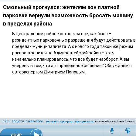
Смольный прогнулся: жителям зон платной
парковки вернули возможность бросать машину
в пределах района
В Центральном районе останется все, как было –
резидентные парковочные разрешения будут действовать в
пределах муниципалитета. А с нового года такой же режим
распространится на Адмиралтейский район – хотя
изначально планировалось, что все будет наоборот. А вы
уверены в том, что это правильное решение? Обсуждаем с
автоэкспертом Дмитрием Поповым.
08:03
|
РОДИТЕЛЬСКИЙ ВОПРОС
Александр Милкус, Мария Баченина,
Детский эгоцентризм. Как справиться с ним родителям?
ЭФИР